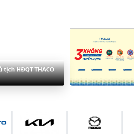
hủ tịch HĐQT THACO