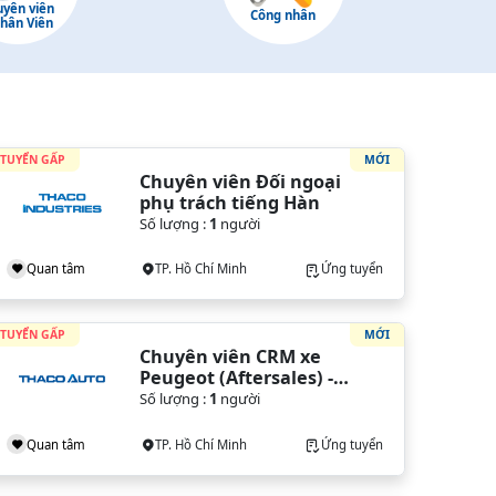
uyên viên
Công nhân
Nhân Viên
TUYỂN GẤP
MỚI
Chuyên viên Đối ngoại 
phụ trách tiếng Hàn
Số lượng :
1
người
Quan tâm
TP. Hồ Chí Minh
Ứng tuyển
TUYỂN GẤP
MỚI
Chuyên viên CRM xe 
Peugeot (Aftersales) - 
VPĐH (TP. HCM)
Số lượng :
1
người
Quan tâm
TP. Hồ Chí Minh
Ứng tuyển