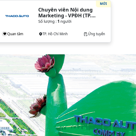
MỚI
Chuyên viên Nội dung 
Marketing - VPĐH (TP. 
HCM)
Số lượng :
1
người
Quan tâm
TP. Hồ Chí Minh
Ứng tuyển