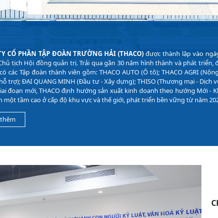
TY CỔ PHẦN TẬP ĐOÀN TRƯỜNG HẢI (THACO)
 được thành lập vào ngày
 Chủ tịch Hội đồng quản trị. Trải qua gần 30 năm hình thành và phát triển
có các Tập đoàn thành viên gồm: THACO AUTO (Ô tô); THACO AGRI (Nông 
hỗ trợ); ĐẠI QUANG MINH (Đầu tư - Xây dựng); THISO (Thương mại - Dịch vụ) v
iai đoạn mới, THACO định hướng sản xuất kinh doanh theo hướng Mới - Khá
n một tầm cao ở cấp độ khu vực và thế giới, phát triển bền vững từ năm 20
 thêm
C