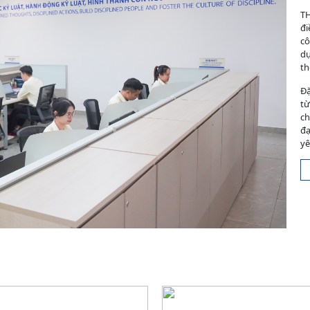
TH
đi
cô
dự
th
Đặ
từ
ch
đạ
yê