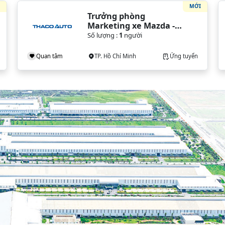
I
MỚI
Trưởng phòng 
Marketing xe Mazda - 
VPĐH (TP. HCM)
Số lượng :
1
người
Quan tâm
TP. Hồ Chí Minh
Ứng tuyển