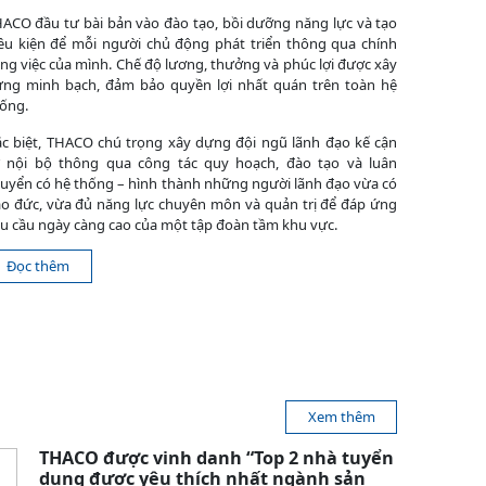
ACO đầu tư bài bản vào đào tạo, bồi dưỡng năng lực và tạo
ều kiện để mỗi người chủ động phát triển thông qua chính
ng việc của mình. Chế độ lương, thưởng và phúc lợi được xây
ng minh bạch, đảm bảo quyền lợi nhất quán trên toàn hệ
ống.
c biệt, THACO chú trọng xây dựng đội ngũ lãnh đạo kế cận
 nội bộ thông qua công tác quy hoạch, đào tạo và luân
uyển có hệ thống – hình thành những người lãnh đạo vừa có
o đức, vừa đủ năng lực chuyên môn và quản trị để đáp ứng
u cầu ngày càng cao của một tập đoàn tầm khu vực.
Đọc thêm
Xem thêm
THACO được vinh danh “Top 2 nhà tuyển
dụng được yêu thích nhất ngành sản