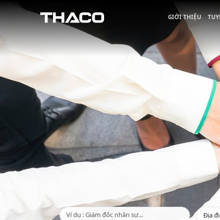
GIỚI THIỆU
TUY