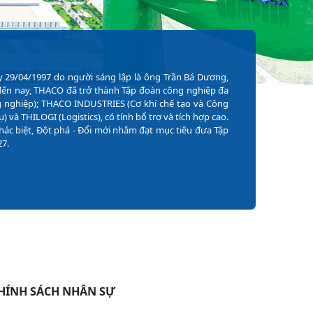
 29/04/1997 do người sáng lập là ông Trần Bá Dương, 
, đến nay, THACO đã trở thành Tập đoàn công nghiệp đa 
nghiệp); THACO INDUSTRIES (Cơ khí chế tạo và Công 
à THILOGI (Logistics), có tính bổ trợ và tích hợp cao. 
c biệt, Đột phá - Đổi mới nhằm đạt mục tiêu đưa Tập 
27.
HÍNH SÁCH NHÂN SỰ