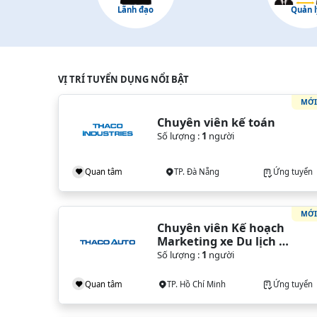
Lãnh đạo
Quản l
VỊ TRÍ TUYỂN DỤNG NỔI BẬT
MỚ
Chuyên viên kế toán
Số lượng :
1
người
Quan tâm
TP. Đà Nẵng
Ứng tuyển
MỚ
Chuyên viên Kế hoạch 
Marketing xe Du lịch - 
VPĐH (TP. HCM)
Số lượng :
1
người
Quan tâm
TP. Hồ Chí Minh
Ứng tuyển