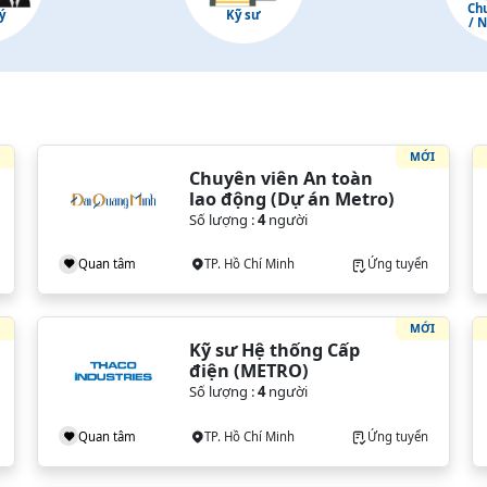
Ch
ý
Kỹ sư
/ 
I
MỚI
Chuyên viên An toàn 
lao động (Dự án Metro)
Số lượng :
4
người
Quan tâm
TP. Hồ Chí Minh
Ứng tuyển
I
MỚI
Kỹ sư Hệ thống Cấp 
điện (METRO)
Số lượng :
4
người
Quan tâm
TP. Hồ Chí Minh
Ứng tuyển