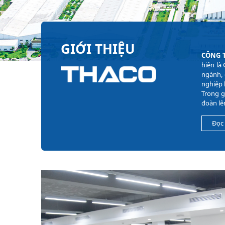
GIỚI THIỆU
CÔNG 
hiện là
ngành, 
nghiệp 
Trong g
đoàn lê
Đọc