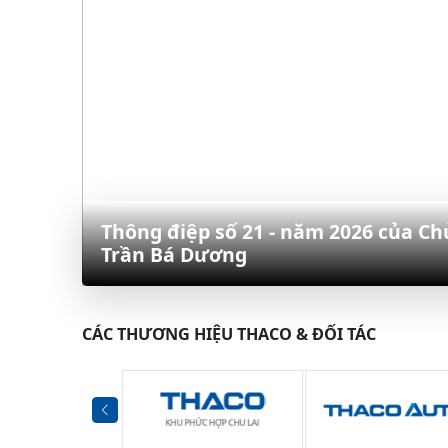
Thông điệp số 21 - năm 2026 của C
Trần Bá Dương
CÁC THƯƠNG HIỆU THACO & ĐỐI TÁC