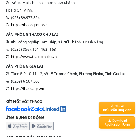
Số 10 Mai Chí Thọ, Phường An Khánh,
TP. Hồ Chí Minh.
(028) 39.977.824
https://thacogroup.vn
VĂN PHÒNG THACO CHU LAI
Khu công nghiệp Tam Hiệp, Xã Núi Thành, TP. Đà Nẵng.
(0235) 3567.161 -162 -163
https://www.thacochulai.vn
VĂN PHÒNG GIA LAI
Tầng 8-9-10-11-12, số 15 Trường Chinh, Phường Pleiku, Tỉnh Gia Lai.
(0269) 6 567 567
https://thacoagri.vn
KẾT NỐI VỚI THACO
Tải về
Biểu Mẫu Ứng Viên
ỨNG DỤNG DI ĐỘNG
Download
Application Form