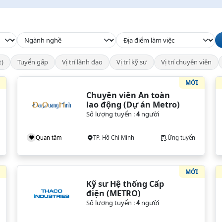
t)
Tuyển gấp
Vị trí lãnh đạo
Vị trí kỹ sư
Vị trí chuyên viên
I
MỚI
Chuyên viên An toàn 
lao động (Dự án Metro)
Số lượng tuyển :
4
người
Quan tâm
TP. Hồ Chí Minh
Ứng tuyển
I
MỚI
Kỹ sư Hệ thống Cấp 
điện (METRO)
Số lượng tuyển :
4
người