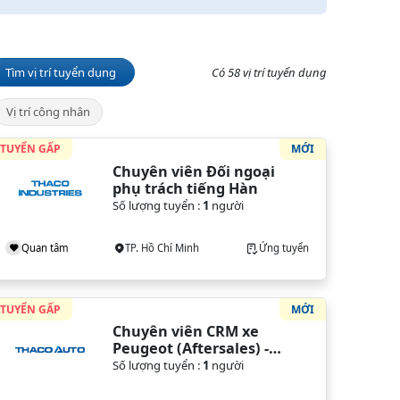
Tìm vị trí tuyển dụng
Có 58 vị trí tuyển dụng
Vị trí công nhân
TUYỂN GẤP
MỚI
Chuyên viên Đối ngoại 
phụ trách tiếng Hàn
Số lượng tuyển :
1
người
Quan tâm
TP. Hồ Chí Minh
Ứng tuyển
TUYỂN GẤP
MỚI
Chuyên viên CRM xe 
Peugeot (Aftersales) - 
VPĐH (TP. HCM)
Số lượng tuyển :
1
người