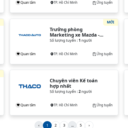
Quan tâm
TP. Hồ Chí Minh
Ứng tuyển
I
MỚI
Trưởng phòng 
Marketing xe Mazda - 
VPĐH (TP. HCM)
Số lượng tuyển :
1
người
Quan tâm
TP. Hồ Chí Minh
Ứng tuyển
I
Chuyên viên Kế toán 
hợp nhất
Số lượng tuyển :
2
người
Quan tâm
TP. Hồ Chí Minh
Ứng tuyển
‹
1
2
3
...
5
›