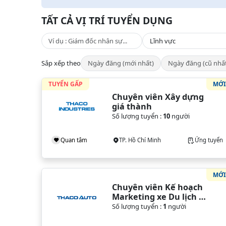
TẤT CẢ VỊ TRÍ TUYỂN DỤNG
Sắp xếp theo
Ngày đăng (mới nhất)
Ngày đăng (cũ nhấ
TUYỂN GẤP
MỚ
Chuyên viên Xây dựng 
giá thành
Số lượng tuyển :
10
người
Quan tâm
TP. Hồ Chí Minh
Ứng tuyển
MỚ
Chuyên viên Kế hoạch 
Marketing xe Du lịch - 
VPĐH (TP. HCM)
Số lượng tuyển :
1
người