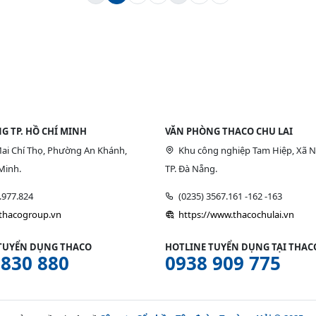
G TP. HỒ CHÍ MINH
VĂN PHÒNG THACO CHU LAI
ai Chí Thọ, Phường An Khánh,
Khu công nghiệp Tam Hiệp, Xã N
Minh.
TP. Đà Nẵng.
9.977.824
(0235) 3567.161 -162 -163
/thacogroup.vn
https://www.thacochulai.vn
TUYỂN DỤNG THACO
HOTLINE TUYỂN DỤNG TẠI THACO
 830 880
0938 909 775