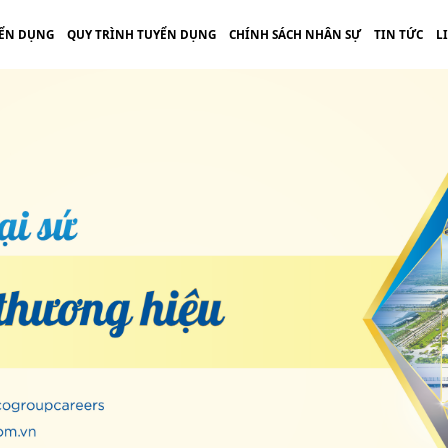
ỂN DỤNG
QUY TRÌNH TUYỂN DỤNG
CHÍNH SÁCH NHÂN SỰ
TIN TỨC
L