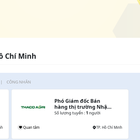
ồ Chí Minh
CÔNG NHÂN
Phó Giám đốc Bán 
hàng thị trường Nhật 
Bản
Số lượng tuyển :
1
người
nh
Quan tâm
TP. Hồ Chí Minh