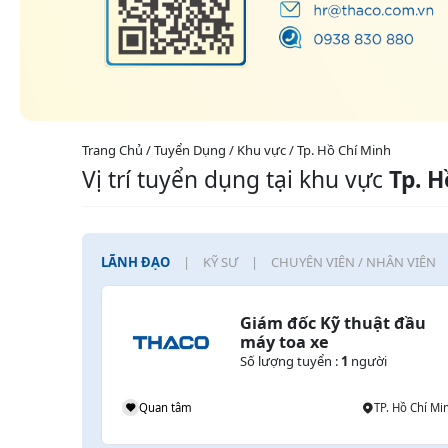
Trang Chủ / Tuyển Dụng / Khu vực / Tp. Hồ Chí Minh
Vị trí tuyển dụng tại khu vực
Tp. H
LÃNH ĐẠO
KỸ SƯ
CHUYÊN VIÊN / NHÂN VIÊN
Giám đốc Kỹ thuật đầu 
máy toa xe
Số lượng tuyển :
1
người
Quan tâm
TP. Hồ Chí Mi