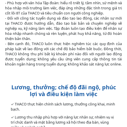
- Phù hợp với văn hóa Tập đoàn: hiểu rõ triết lý, tầm nhìn, sứ mệnh và
hòa nhập môi trường làm việc, đáp ứng những đặc tính trong giá trị
cốt lõi 8T của THACO và tiêu chuẩn con người công nghiệp.
- Đối với công tác tuyển dụng và đào tạo lao động, các nhân sự mới
tại THACO được hướng dẫn, đào tạo bài bản và chuyên nghiệp về
nghiệp vụ, kỹ năng làm việc. Tập đoàn luôn tạo điều kiện để nhân sự
hòa nhập nhanh chóng và rèn luyện, phát huy khả năng, từ đó hoàn
thiện bản thân.
- Bên cạnh đó, THACO luôn thực hiện nghiêm túc các quy định của
pháp luật về lao động với các chế độ bảo hiểm bắt buộc. Đồng thời,
THACO không thu phí bất kỳ khoản phí nào đối với người lao động
được tuyển dụng; không yêu cầu ứng viên cung cấp thông tin tài
khoản ngân hàng trong tuyển dụng; không khảo sát năng lực online.
Lương, thưởng; chế độ đãi ngộ, phúc
lợi và điều kiện làm việc
✓ THACO thực hiện chính sách lương, thưởng công khai, minh
bạch.
✓ Lương thu nhập phù hợp với năng lực nhân sự, nhiệm vụ vị
trí chức danh và mặt bằng lương xã hội theo địa bàn, vùng