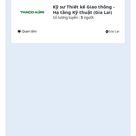
Kỹ sư Thiết kế Giao thông - 
Hạ tầng Kỹ thuật (Gia Lai)
Số lượng tuyển :
5
người
i
Quan tâm
Gia Lai
 
i
 
i