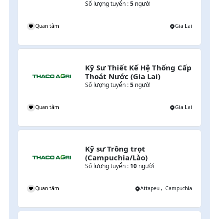
Số lượng tuyển :
5
người
i
Quan tâm
Gia Lai
Kỹ Sư Thiết Kế Hệ Thống Cấp 
Thoát Nước (Gia Lai)
Số lượng tuyển :
5
người
o
Quan tâm
Gia Lai
Kỹ sư Trồng trọt 
(Campuchia/Lào)
Số lượng tuyển :
10
người
mpuchia
Quan tâm
Attapeu , Campuchia