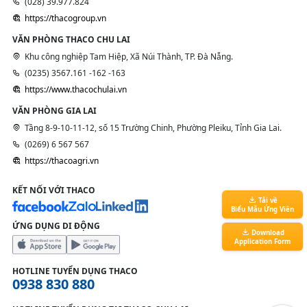
(028) 39.977.824
https://thacogroup.vn
VĂN PHÒNG THACO CHU LAI
Khu công nghiệp Tam Hiệp, Xã Núi Thành, TP. Đà Nẵng.
(0235) 3567.161 -162 -163
https://www.thacochulai.vn
VĂN PHÒNG GIA LAI
Tầng 8-9-10-11-12, số 15 Trường Chinh, Phường Pleiku, Tỉnh Gia Lai.
(0269) 6 567 567
https://thacoagri.vn
KẾT NỐI VỚI THACO
Tải về
Biểu Mẫu Ứng Viên
ỨNG DỤNG DI ĐỘNG
Download
Application Form
HOTLINE TUYỂN DỤNG THACO
0938 830 880