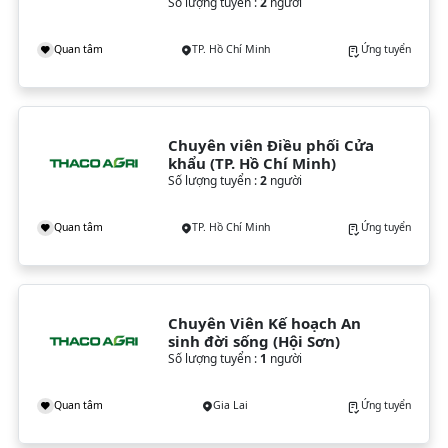
Quốc/ Nhật Bản
Số lượng tuyển :
2
người
Quan tâm
TP. Hồ Chí Minh
Ứng tuyển
Chuyên viên Điều phối Cửa 
khẩu (TP. Hồ Chí Minh)
Số lượng tuyển :
2
người
Quan tâm
TP. Hồ Chí Minh
Ứng tuyển
Chuyên Viên Kế hoạch An 
sinh đời sống (Hội Sơn)
Số lượng tuyển :
1
người
Quan tâm
Gia Lai
Ứng tuyển