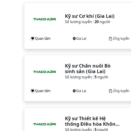
Kỹ sư Cơ khí (Gia Lai)
Số lượng tuyển :
20
người
Quan tâm
Gia Lai
Ứng tuyển
Kỹ sư Chăn nuôi Bò 
sinh sản (Gia Lai)
Số lượng tuyển :
5
người
Quan tâm
Gia Lai
Ứng tuyển
Kỹ sư Thiết kế Hệ 
thống Điều hòa Không 
khí (Gia Lai)
Số lượng tuyển :
5
người