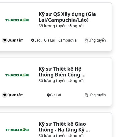
Kỹ sư QS Xây dựng (Gia 
Lai/Campuchia/Lào)
Số lượng tuyển :
5
người
Quan tâm
Lào , Gia Lai , Campuchia
Ứng tuyển
Kỹ sư Thiết kế Hệ 
thống Điện Công 
nghiệp (Gia Lai)
Số lượng tuyển :
5
người
Quan tâm
Gia Lai
Ứng tuyển
Kỹ sư Thiết kế Giao 
thông - Hạ tầng Kỹ 
thuật (Gia Lai)
Số lượng tuyển :
5
người