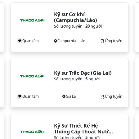
Kỹ sư Cơ khí 
(Campuchia/Lào)
Số lượng tuyển :
20
người
Quan tâm
Campuchia , Lào
Ứng tuyển
Kỹ sư Trắc Đạc (Gia Lai)
Số lượng tuyển :
5
người
Quan tâm
Gia Lai
Ứng tuyển
Kỹ Sư Thiết Kế Hệ 
Thống Cấp Thoát Nước 
(Gia Lai)
Số lượng tuyển :
5
người