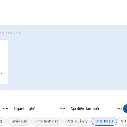
/ NHÂN VIÊN
nh
t)
Tuyển gấp
Vị trí lãnh đạo
Vị trí quản lý
Vị trí kỹ sư
Vị 