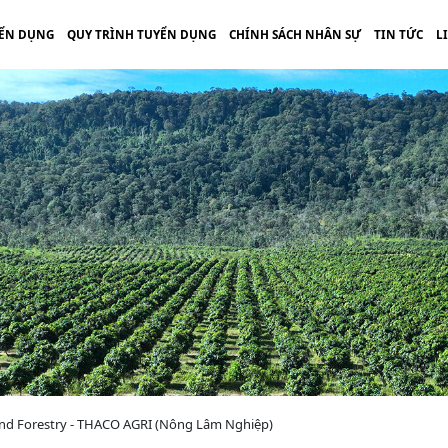
ỂN DỤNG
QUY TRÌNH TUYỂN DỤNG
CHÍNH SÁCH NHÂN SỰ
TIN TỨC
L
 and Forestry - THACO AGRI (Nông Lâm Nghiệp)