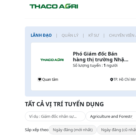
LÃNH ĐẠO
QUẢN LÝ
KỸ SƯ
CHUYÊN VIÊN 
Phó Giám đốc Bán 
hàng thị trường Nhật 
Bản
Số lượng tuyển :
1
người
Quan tâm
TP. Hồ Chí Mi
TẤT CẢ VỊ TRÍ TUYỂN DỤNG
Sắp xếp theo
Ngày đăng (mới nhất)
Ngày đăng (cũ nhấ