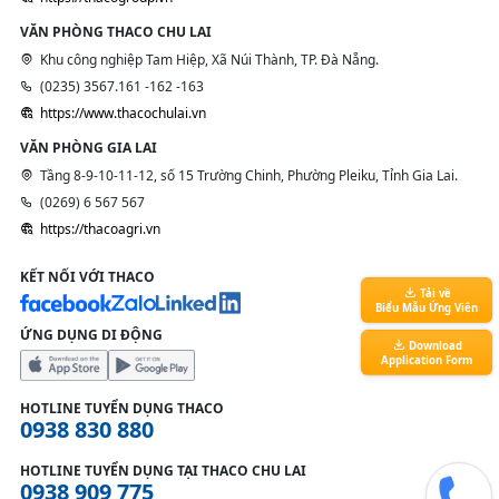
VĂN PHÒNG THACO CHU LAI
Khu công nghiệp Tam Hiệp, Xã Núi Thành, TP. Đà Nẵng.
(0235) 3567.161 -162 -163
https://www.thacochulai.vn
VĂN PHÒNG GIA LAI
Tầng 8-9-10-11-12, số 15 Trường Chinh, Phường Pleiku, Tỉnh Gia Lai.
(0269) 6 567 567
https://thacoagri.vn
KẾT NỐI VỚI THACO
Tải về
Biểu Mẫu Ứng Viên
ỨNG DỤNG DI ĐỘNG
Download
Application Form
HOTLINE TUYỂN DỤNG THACO
0938 830 880
HOTLINE TUYỂN DỤNG TẠI THACO CHU LAI
0938 909 775