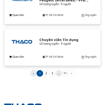
(TP. HCM)
Số lượng tuyển :
1
người
Quan tâm
TP. Hồ Chí Minh
Ứng tuyển
Chuyên viên Tín dụng
Số lượng tuyển :
1
người
Quan tâm
TP. Hồ Chí Minh
Ứng tuyển
‹
1
2
3
...
11
›