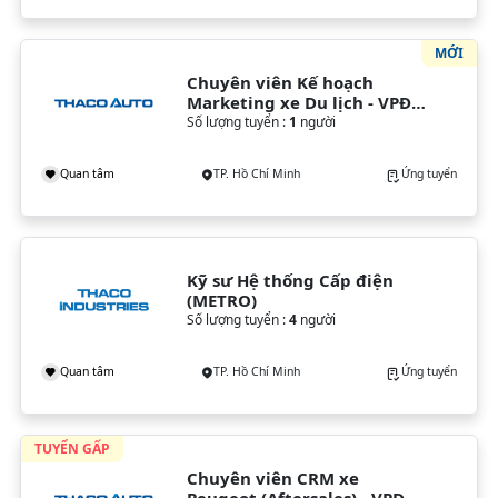
MỚI
Chuyên viên Kế hoạch 
Marketing xe Du lịch - VPĐH 
(TP. HCM)
Số lượng tuyển :
1
người
Quan tâm
TP. Hồ Chí Minh
Ứng tuyển
Kỹ sư Hệ thống Cấp điện 
(METRO)
Số lượng tuyển :
4
người
Quan tâm
TP. Hồ Chí Minh
Ứng tuyển
TUYỂN GẤP
Chuyên viên CRM xe 
Peugeot (Aftersales) - VPĐH 