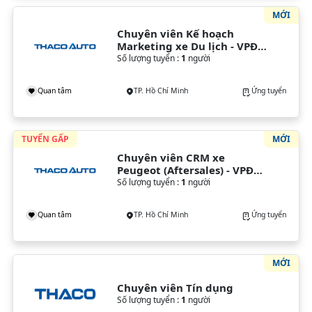
MỚI
Chuyên viên Kế hoạch 
Marketing xe Du lịch - VPĐH 
(TP. HCM)
Số lượng tuyển :
1
người
Quan tâm
TP. Hồ Chí Minh
Ứng tuyển
TUYỂN GẤP
MỚI
Chuyên viên CRM xe 
Peugeot (Aftersales) - VPĐH 
(TP. HCM)
Số lượng tuyển :
1
người
Quan tâm
TP. Hồ Chí Minh
Ứng tuyển
MỚI
Chuyên viên Tín dụng
Số lượng tuyển :
1
người