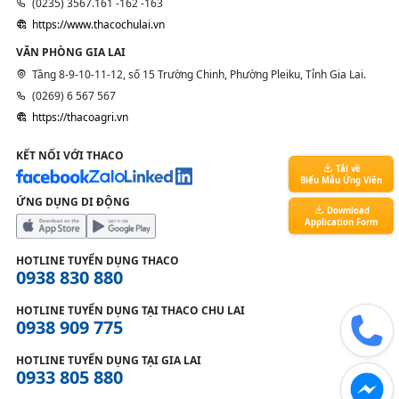
(0235) 3567.161 -162 -163
https://www.thacochulai.vn
VĂN PHÒNG GIA LAI
Tầng 8-9-10-11-12, số 15 Trường Chinh, Phường Pleiku, Tỉnh Gia Lai.
(0269) 6 567 567
https://thacoagri.vn
KẾT NỐI VỚI THACO
Tải về
Biểu Mẫu Ứng Viên
ỨNG DỤNG DI ĐỘNG
Download
Application Form
HOTLINE TUYỂN DỤNG THACO
0938 830 880
HOTLINE TUYỂN DỤNG TẠI THACO CHU LAI
0938 909 775
HOTLINE TUYỂN DỤNG TẠI GIA LAI
0933 805 880