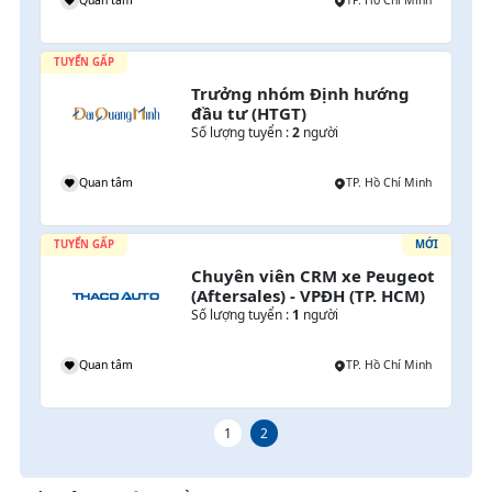
h
Quan tâm
TP. Hồ Chí Minh
TUYỂN GẤP
Trưởng nhóm Định hướng 
đầu tư (HTGT)
Số lượng tuyển :
2
người
Quan tâm
TP. Hồ Chí Minh
TUYỂN GẤP
MỚI
Chuyên viên CRM xe Peugeot 
(Aftersales) - VPĐH (TP. HCM)
Số lượng tuyển :
1
người
Quan tâm
TP. Hồ Chí Minh
1
2