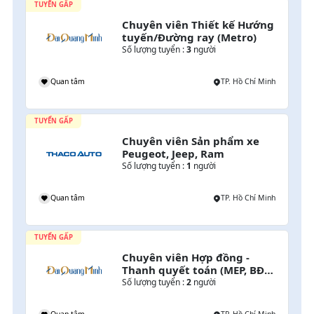
TUYỂN GẤP
Chuyên viên Thiết kế Hướng 
tuyến/Đường ray (Metro)
Số lượng tuyển :
3
người
h
Quan tâm
TP. Hồ Chí Minh
TUYỂN GẤP
Chuyên viên Sản phẩm xe 
Peugeot, Jeep, Ram
Số lượng tuyển :
1
người
h
Quan tâm
TP. Hồ Chí Minh
TUYỂN GẤP
 
Chuyên viên Hợp đồng - 
Thanh quyết toán (MEP, BĐS, 
Giao thông)
Số lượng tuyển :
2
người