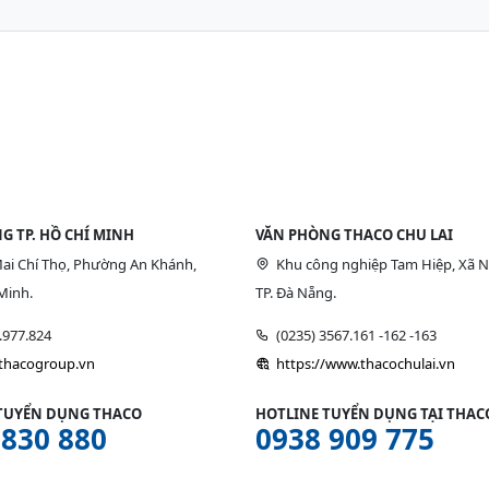
G TP. HỒ CHÍ MINH
VĂN PHÒNG THACO CHU LAI
ai Chí Thọ, Phường An Khánh,
Khu công nghiệp Tam Hiệp, Xã N
Minh.
TP. Đà Nẵng.
9.977.824
(0235) 3567.161 -162 -163
/thacogroup.vn
https://www.thacochulai.vn
TUYỂN DỤNG THACO
HOTLINE TUYỂN DỤNG TẠI THACO
 830 880
0938 909 775