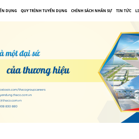
ỂN DỤNG
QUY TRÌNH TUYỂN DỤNG
CHÍNH SÁCH NHÂN SỰ
TIN TỨC
L