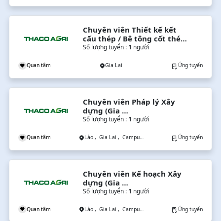
Chuyên viên Thiết kế kết 
cấu thép / Bê tông cốt thép 
(Gia Lai)
Số lượng tuyển :
1
người
Quan tâm
Gia Lai
Ứng tuyển
Chuyên viên Pháp lý Xây 
dựng (Gia 
Lai/Campuchia/Lào)
Số lượng tuyển :
1
người
Quan tâm
Lào , Gia Lai , Campuchia
Ứng tuyển
Chuyên viên Kế hoạch Xây 
dựng (Gia 
Lai/Campuchia/Lào)
Số lượng tuyển :
1
người
Quan tâm
Lào , Gia Lai , Campuchia
Ứng tuyển