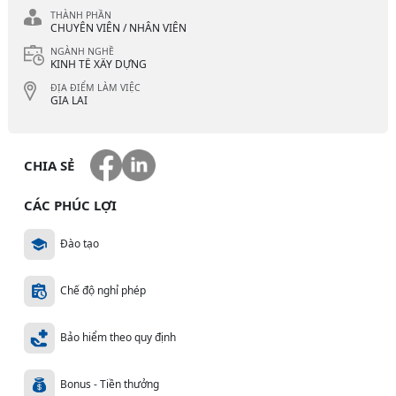
THÀNH PHẦN
CHUYÊN VIÊN / NHÂN VIÊN
NGÀNH NGHỀ
KINH TẾ XÂY DỰNG
ĐỊA ĐIỂM LÀM VIỆC
GIA LAI
CHIA SẺ
CÁC PHÚC LỢI
Đào tạo
Chế độ nghỉ phép
Bảo hiểm theo quy định
Bonus - Tiền thưởng