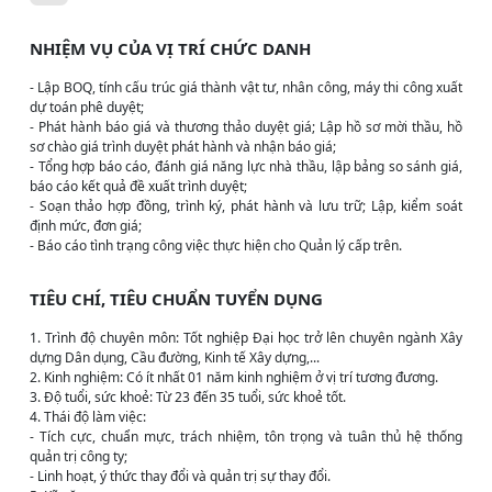
NHIỆM VỤ CỦA VỊ TRÍ CHỨC DANH
- Lập BOQ, tính cấu trúc giá thành vật tư, nhân công, máy thi công xuất
dự toán phê duyệt;
- Phát hành báo giá và thương thảo duyệt giá; Lập hồ sơ mời thầu, hồ
sơ chào giá trình duyệt phát hành và nhận báo giá;
- Tổng hợp báo cáo, đánh giá năng lực nhà thầu, lập bảng so sánh giá,
báo cáo kết quả đề xuất trình duyệt;
- Soạn thảo hợp đồng, trình ký, phát hành và lưu trữ; Lập, kiểm soát
định mức, đơn giá;
- Báo cáo tình trạng công việc thực hiện cho Quản lý cấp trên.
TIÊU CHÍ, TIÊU CHUẨN TUYỂN DỤNG
1. Trình độ chuyên môn:
Tốt nghiệp Đại học trở lên chuyên ngành Xây
dựng Dân dụng, Cầu đường, Kinh tế Xây dựng,...
2. Kinh nghiệm:
Có ít nhất 01 năm kinh nghiệm ở vị trí tương đương.
3. Độ tuổi, sức khoẻ:
Từ 23 đến 35 tuổi, sức khoẻ tốt.
4. Thái độ làm việc:
- Tích cực, chuẩn mực, trách nhiệm, tôn trọng và tuân thủ hệ thống
quản trị công ty;
- Linh hoạt, ý thức thay đổi và quản trị sự thay đổi.