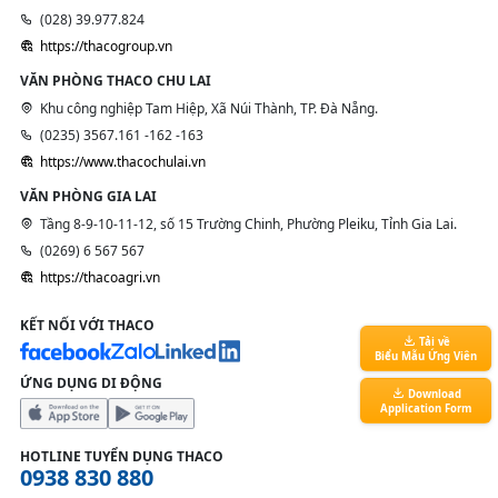
(028) 39.977.824
https://thacogroup.vn
VĂN PHÒNG THACO CHU LAI
Khu công nghiệp Tam Hiệp, Xã Núi Thành, TP. Đà Nẵng.
(0235) 3567.161 -162 -163
https://www.thacochulai.vn
VĂN PHÒNG GIA LAI
Tầng 8-9-10-11-12, số 15 Trường Chinh, Phường Pleiku, Tỉnh Gia Lai.
(0269) 6 567 567
https://thacoagri.vn
KẾT NỐI VỚI THACO
Tải về
Biểu Mẫu Ứng Viên
ỨNG DỤNG DI ĐỘNG
Download
Application Form
HOTLINE TUYỂN DỤNG THACO
0938 830 880