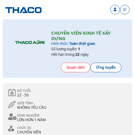
CHUYÊN VIÊN KINH TẾ XÂY
DỰNG
Hình thức:
Toàn thời gian
Số lượng tuyển:
1
Hết hạn trong
22
ngày
Quan tâm
Ứng tuyển
ĐỘ TUỔI
22 - 50
GIỚI TÍNH
KHÔNG YÊU CẦU
KINH NGHIỆM
LỚN HƠN 1 NĂM
CHỨC VỤ
CHUYÊN VIÊN