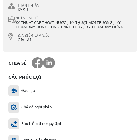
THÀNH PHẦN
KỸ SƯ
NGÀNH NGHỀ
KỸ THUẬT CẤP THOÁT NƯỚC , KỸ THUẬT MÔI TRƯỜNG , KỸ
THUẬT XÂY DỰNG CÔNG TRÌNH THỦY , KỸ THUẬT XÂY DỰNG
ĐỊA ĐIỂM LÀM VIỆC
GIA LAI
CHIA SẺ
CÁC PHÚC LỢI
Đào tạo
Chế độ nghỉ phép
Bảo hiểm theo quy định