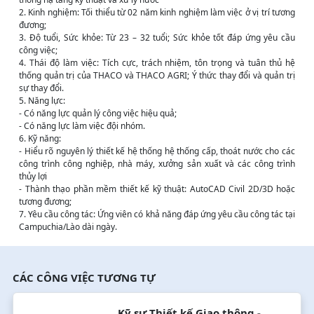
2. Kinh nghiệm: Tối thiểu từ 02 năm kinh nghiệm làm việc ở vị trí tương
đương;
3. Độ tuổi, Sức khỏe: Từ 23 – 32 tuổi; Sức khỏe tốt đáp ứng yêu cầu
công việc;
4. Thái độ làm việc: Tích cực, trách nhiệm, tôn trọng và tuân thủ hệ
thống quản trị của THACO và THACO AGRI; Ý thức thay đổi và quản trị
sự thay đổi.
5. Năng lực:
- Có năng lực quản lý công việc hiệu quả;
- Có năng lực làm việc đội nhóm.
6. Kỹ năng:
- Hiểu rõ nguyên lý thiết kế hệ thống hệ thống cấp, thoát nước cho các
công trình công nghiệp, nhà máy, xưởng sản xuất và các công trình
thủy lợi
- Thành thạo phần mềm thiết kế kỹ thuật: AutoCAD Civil 2D/3D hoặc
tương đương;
7. Yêu cầu công tác: Ứng viên có khả năng đáp ứng yêu cầu công tác tại
Campuchia/Lào dài ngày.
CÁC CÔNG VIỆC TƯƠNG TỰ
Kỹ sư Thiết kế Giao thông - 