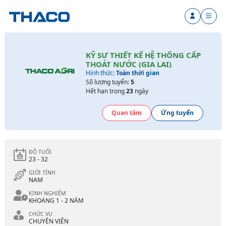
KỸ SƯ THIẾT KẾ HỆ THỐNG CẤP
THOÁT NƯỚC (GIA LAI)
Hình thức:
Toàn thời gian
Số lượng tuyển:
5
Hết hạn trong
23
ngày
Quan tâm
Ứng tuyển
ĐỘ TUỔI
23 - 32
GIỚI TÍNH
NAM
KINH NGHIỆM
KHOẢNG 1 - 2 NĂM
CHỨC VỤ
CHUYÊN VIÊN