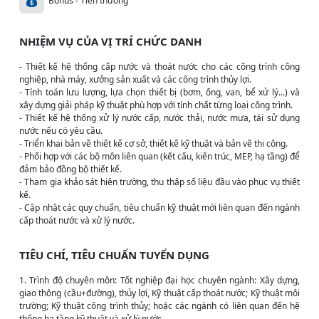
Bonus - Tiền thưởng
NHIỆM VỤ CỦA VỊ TRÍ CHỨC DANH
- Thiết kế hệ thống cấp nước và thoát nước cho các công trình công
nghiệp, nhà máy, xưởng sản xuất và các công trình thủy lợi.
- Tính toán lưu lượng, lựa chọn thiết bị (bơm, ống, van, bể xử lý...) và
xây dựng giải pháp kỹ thuật phù hợp với tính chất từng loại công trình.
- Thiết kế hệ thống xử lý nước cấp, nước thải, nước mưa, tái sử dụng
nước nếu có yêu cầu.
- Triển khai bản vẽ thiết kế cơ sở, thiết kế kỹ thuật và bản vẽ thi công.
- Phối hợp với các bộ môn liên quan (kết cấu, kiến trúc, MEP, hạ tầng) để
đảm bảo đồng bộ thiết kế.
- Tham gia khảo sát hiện trường, thu thập số liệu đầu vào phục vụ thiết
kế.
- Cập nhật các quy chuẩn, tiêu chuẩn kỹ thuật mới liên quan đến ngành
cấp thoát nước và xử lý nước.
TIÊU CHÍ, TIÊU CHUẨN TUYỂN DỤNG
1. Trình độ chuyên môn: Tốt nghiệp đại học chuyên ngành: Xây dựng,
giao thông (cầu+đường), thủy lợi, Kỹ thuật cấp thoát nước; Kỹ thuật môi
trường; Kỹ thuật công trình thủy; hoặc các ngành có liên quan đến hệ
thống hạ tầng kỹ thuật và xử lý nước