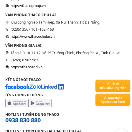
https://thacogroup.vn
VĂN PHÒNG THACO CHU LAI
Khu công nghiệp Tam Hiệp, Xã Núi Thành, TP. Đà Nẵng.
(0235) 3567.161 -162 -163
https://www.thacochulai.vn
VĂN PHÒNG GIA LAI
Tầng 8-9-10-11-12, số 15 Trường Chinh, Phường Pleiku, Tỉnh Gia Lai.
(0269) 6 567 567
https://thacoagri.vn
KẾT NỐI VỚI THACO
Tải về
Biểu Mẫu Ứng Viên
ỨNG DỤNG DI ĐỘNG
Download
Application Form
HOTLINE TUYỂN DỤNG THACO
0938 830 880
HOTLINE TUYỂN DỤNG TẠI THACO CHU LAI