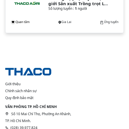
giới Sản xuất Trồng trọt Lúa 
& Cây lương thực
Số lượng tuyển :
1
người
Quan tâm
Gia Lai
Ứng tuyển
Giới thiệu
Chính sách nhân sự
Quy định bảo mật
VĂN PHÒNG TP. HỒ CHÍ MINH
Số 10 Mai Chí Thọ, Phường An Khánh,
TP. Hồ Chí Minh.
(028) 39.977.824