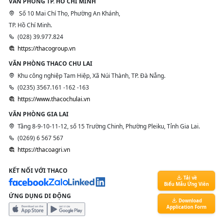
VĂN PHÒNG TP. HỒ CHÍ MINH
Số 10 Mai Chí Thọ, Phường An Khánh,
TP. Hồ Chí Minh.
(028) 39.977.824
https://thacogroup.vn
VĂN PHÒNG THACO CHU LAI
Khu công nghiệp Tam Hiệp, Xã Núi Thành, TP. Đà Nẵng.
(0235) 3567.161 -162 -163
https://www.thacochulai.vn
VĂN PHÒNG GIA LAI
Tầng 8-9-10-11-12, số 15 Trường Chinh, Phường Pleiku, Tỉnh Gia Lai.
(0269) 6 567 567
https://thacoagri.vn
KẾT NỐI VỚI THACO
Tải về
Biểu Mẫu Ứng Viên
ỨNG DỤNG DI ĐỘNG
Download
Application Form