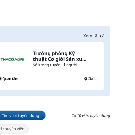
Xem tất cả
Trưởng phòng Kỹ 
thuật Cơ giới Sản xuất 
Chăn nuôi
Số lượng tuyển :
1
người
Quan tâm
Gia Lai
Tìm vị trí tuyển dụng
Có 10 vị trí tuyển dụng
trí chuyên viên