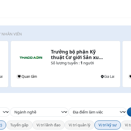
/ NHÂN VIÊN
Trưởng bộ phận Kỹ 
thuật Cơ giới Sản xuất 
Trồng trọt Lúa & Cây 
Số lượng tuyển :
1
người
lương thực
ai
Quan tâm
Gia Lai
t)
Tuyển gấp
Vị trí lãnh đạo
Vị trí quản lý
Vị trí kỹ sư
Vị 