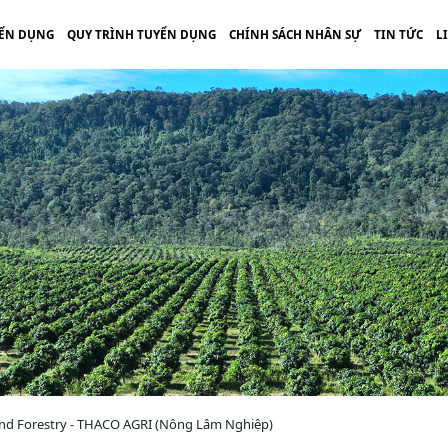
ỂN DỤNG
QUY TRÌNH TUYỂN DỤNG
CHÍNH SÁCH NHÂN SỰ
TIN TỨC
L
 and Forestry - THACO AGRI (Nông Lâm Nghiệp)