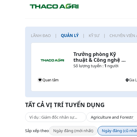
LÃNH ĐẠO
QUẢN LÝ
KỸ SƯ
CHUYÊN VIÊN 
Trưởng phòng Kỹ 
thuật & Công nghệ 
Chăn nuôi Bò
Số lượng tuyển :
1
người
Quan tâm
Gia L
TẤT CẢ VỊ TRÍ TUYỂN DỤNG
Sắp xếp theo
Ngày đăng (mới nhất)
Ngày đăng (cũ nhấ