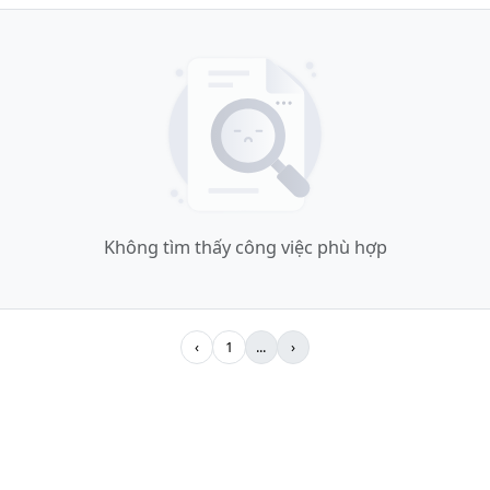
Không tìm thấy công việc phù hợp
‹
1
...
›