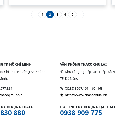
‹
1
2
3
4
5
›
G TP. HỒ CHÍ MINH
VĂN PHÒNG THACO CHU LAI
ai Chí Thọ, Phường An Khánh,
Khu công nghiệp Tam Hiệp, Xã N
Minh.
TP. Đà Nẵng.
9.977.824
(0235) 3567.161 -162 -163
/thacogroup.vn
https://www.thacochulai.vn
TUYỂN DỤNG THACO
HOTLINE TUYỂN DỤNG TẠI THACO
 830 880
0938 909 775