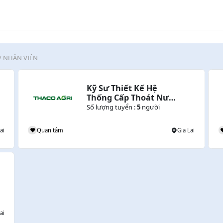
/ NHÂN VIÊN
Kỹ Sư Thiết Kế Hệ 
Thống Cấp Thoát Nước 
(Gia Lai)
Số lượng tuyển :
5
người
ai
Quan tâm
Gia Lai
ai