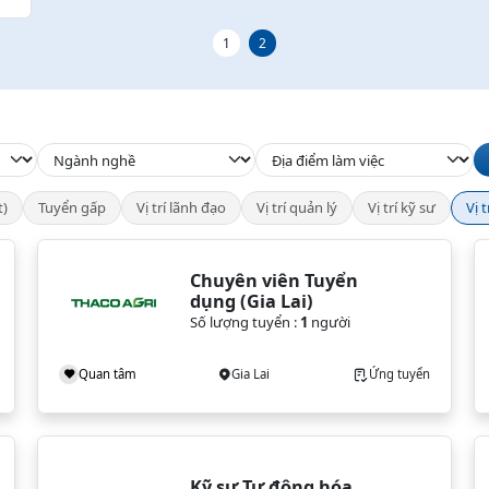
1
2
t)
Tuyển gấp
Vị trí lãnh đạo
Vị trí quản lý
Vị trí kỹ sư
Vị 
Chuyên viên Tuyển 
dụng (Gia Lai)
Số lượng tuyển :
1
người
Quan tâm
Gia Lai
Ứng tuyển
Kỹ sư Tự động hóa