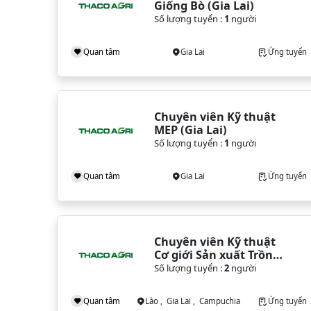
Giống Bò (Gia Lai)
Số lượng tuyển :
1
người
Quan tâm
Gia Lai
Ứng tuyển
Chuyên viên Kỹ thuật 
MEP (Gia Lai)
Số lượng tuyển :
1
người
Quan tâm
Gia Lai
Ứng tuyển
Chuyên viên Kỹ thuật 
Cơ giới Sản xuất Trồng 
trọt Lúa & Cây Lương 
Số lượng tuyển :
2
người
thực
Quan tâm
Lào , Gia Lai , Campuchia
Ứng tuyển