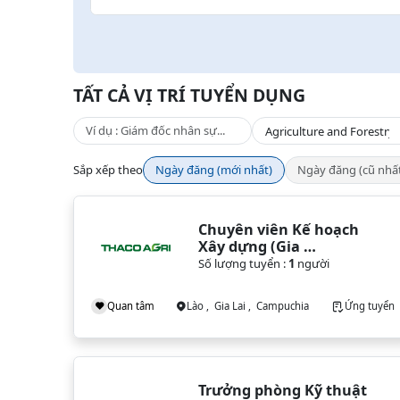
TẤT CẢ VỊ TRÍ TUYỂN DỤNG
Sắp xếp theo
Ngày đăng (mới nhất)
Ngày đăng (cũ nhấ
Chuyên viên Kế hoạch 
Xây dựng (Gia 
Lai/Campuchia/Lào)
Số lượng tuyển :
1
người
Quan tâm
Lào , Gia Lai , Campuchia
Ứng tuyển
Trưởng phòng Kỹ thuật 