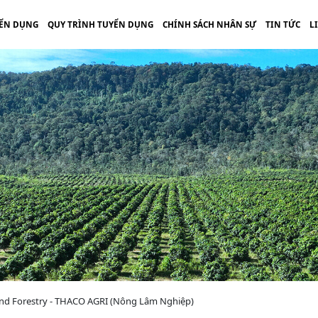
ỂN DỤNG
QUY TRÌNH TUYỂN DỤNG
CHÍNH SÁCH NHÂN SỰ
TIN TỨC
L
 and Forestry - THACO AGRI (Nông Lâm Nghiệp)