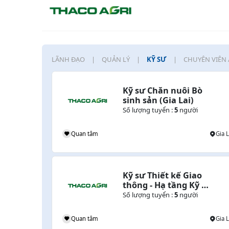
LÃNH ĐẠO
QUẢN LÝ
KỸ SƯ
CHUYÊN VIÊN 
Kỹ sư Chăn nuôi Bò 
sinh sản (Gia Lai)
o)
Số lượng tuyển :
5
người
Lào , Gia Lai , Campuchia
Quan tâm
Gia L
Kỹ sư Thiết kế Giao 
ông 
thông - Hạ tầng Kỹ 
thuật (Gia Lai)
Số lượng tuyển :
5
người
Gia Lai
Quan tâm
Gia L