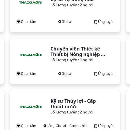
Số lượng tuyển :
2
người
Quan tâm
Gia Lai
Ứng tuyển
Chuyên viên Thiết kế 
Thiết bị Nông nghiệp 
(Gia Lai)
Số lượng tuyển :
1
người
Quan tâm
Gia Lai
Ứng tuyển
Kỹ sư Thủy lợi - Cấp 
thoát nước
Số lượng tuyển :
2
người
Quan tâm
Lào , Gia Lai , Campuchia
Ứng tuyển