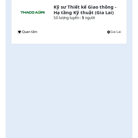
Kỹ sư Thiết kế Giao thông - 
Hạ tầng Kỹ thuật (Gia Lai)
Số lượng tuyển :
5
người
i
Quan tâm
Gia Lai
 
i
 
i