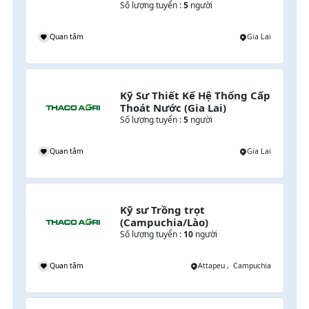
Số lượng tuyển :
5
người
i
Quan tâm
Gia Lai
Kỹ Sư Thiết Kế Hệ Thống Cấp 
Thoát Nước (Gia Lai)
Số lượng tuyển :
5
người
o
Quan tâm
Gia Lai
Kỹ sư Trồng trọt 
(Campuchia/Lào)
Số lượng tuyển :
10
người
mpuchia
Quan tâm
Attapeu , Campuchia