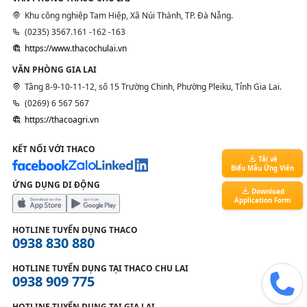
Khu công nghiệp Tam Hiệp, Xã Núi Thành, TP. Đà Nẵng.
(0235) 3567.161 -162 -163
https://www.thacochulai.vn
VĂN PHÒNG GIA LAI
Tầng 8-9-10-11-12, số 15 Trường Chinh, Phường Pleiku, Tỉnh Gia Lai.
(0269) 6 567 567
https://thacoagri.vn
KẾT NỐI VỚI THACO
Tải về
Biểu Mẫu Ứng Viên
ỨNG DỤNG DI ĐỘNG
Download
Application Form
HOTLINE TUYỂN DỤNG THACO
0938 830 880
HOTLINE TUYỂN DỤNG TẠI THACO CHU LAI
0938 909 775
HOTLINE TUYỂN DỤNG TẠI GIA LAI