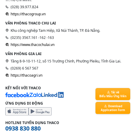
(028) 39.977.824
https://thacogroup.vn
VĂN PHÒNG THACO CHU LAI
Khu công nghiệp Tam Hiệp, Xã Núi Thành, TP. Đà Nẵng.
(0235) 3567.161 -162 -163
https://www.thacochulai.vn
VĂN PHÒNG GIA LAI
Tầng 8-9-10-11-12, số 15 Trường Chinh, Phường Pleiku, Tỉnh Gia Lai.
(0269) 6 567 567
https://thacoagri.vn
KẾT NỐI VỚI THACO
Tải về
Biểu Mẫu Ứng Viên
ỨNG DỤNG DI ĐỘNG
Download
Application Form
HOTLINE TUYỂN DỤNG THACO
0938 830 880