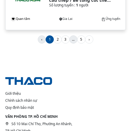
(Gia Lai)
Số lượng tuyển :
1
người
Quan tâm
Gia Lai
Ứng tuyển
‹
1
2
3
...
5
›
Giới thiệu
Chính sách nhân sự
Quy định bảo mật
VĂN PHÒNG TP. HỒ CHÍ MINH
Số 10 Mai Chí Thọ, Phường An Khánh,
TP. Hồ Chí Minh.