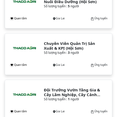
Nuôi Điều Dưỡng (Hội Sơn)
Số lượng tuyển :
5
người
Quan tâm
Gia Lai
Ứng tuyển
Chuyên Viên Quản Trị Sản 
Xuất & KPI (Hội Sơn)
Số lượng tuyển :
3
người
Quan tâm
Gia Lai
Ứng tuyển
Đội Trưởng Vườn Tăng Gia & 
Cây Lâm Nghiệp, Cây Cảnh 
Quan (Hội Sơn)
Số lượng tuyển :
1
người
Quan tâm
Gia Lai
Ứng tuyển