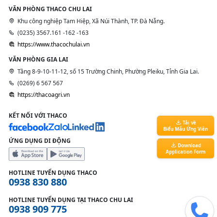
VĂN PHÒNG THACO CHU LAI
Khu công nghiệp Tam Hiệp, Xã Núi Thành, TP. Đà Nẵng.
(0235) 3567.161 -162 -163
https://www.thacochulai.vn
VĂN PHÒNG GIA LAI
Tầng 8-9-10-11-12, số 15 Trường Chinh, Phường Pleiku, Tỉnh Gia Lai.
(0269) 6 567 567
https://thacoagri.vn
KẾT NỐI VỚI THACO
Tải về
Biểu Mẫu Ứng Viên
ỨNG DỤNG DI ĐỘNG
Download
Application Form
HOTLINE TUYỂN DỤNG THACO
0938 830 880
HOTLINE TUYỂN DỤNG TẠI THACO CHU LAI
0938 909 775