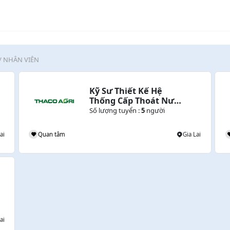
/ NHÂN VIÊN
Kỹ Sư Thiết Kế Hệ 
Thống Cấp Thoát Nước 
(Gia Lai)
Số lượng tuyển :
5
người
ai
Quan tâm
Gia Lai
ai