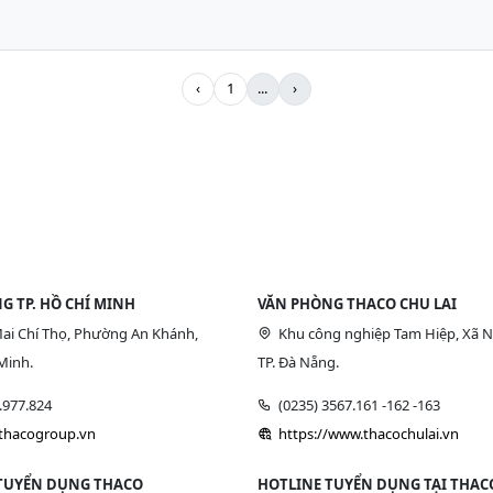
‹
1
...
›
G TP. HỒ CHÍ MINH
VĂN PHÒNG THACO CHU LAI
ai Chí Thọ, Phường An Khánh,
Khu công nghiệp Tam Hiệp, Xã N
Minh.
TP. Đà Nẵng.
9.977.824
(0235) 3567.161 -162 -163
/thacogroup.vn
https://www.thacochulai.vn
TUYỂN DỤNG THACO
HOTLINE TUYỂN DỤNG TẠI THACO