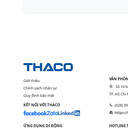
VĂN PHÒN
Giới thiệu
Số 10 M
Chính sách nhân sự
TP. Hồ Chí 
Quy định bảo mật
KẾT NỐI VỚI THACO
(028) 3
https:/
ỨNG DỤNG DI ĐỘNG
HOTLINE 