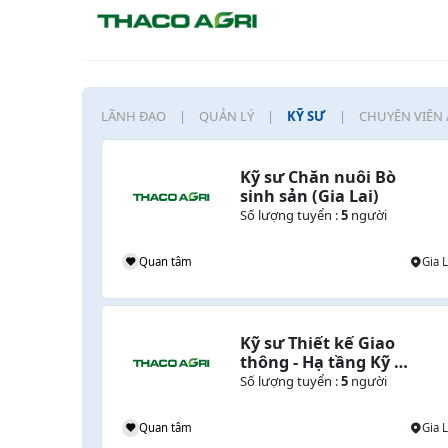
LÃNH ĐẠO
QUẢN LÝ
KỸ SƯ
CHUYÊN VIÊN 
Kỹ sư Chăn nuôi Bò 
sinh sản (Gia Lai)
o)
Số lượng tuyển :
5
người
Lào , Gia Lai , Campuchia
Quan tâm
Gia L
Kỹ sư Thiết kế Giao 
ông 
thông - Hạ tầng Kỹ 
thuật (Gia Lai)
Số lượng tuyển :
5
người
Gia Lai
Quan tâm
Gia L