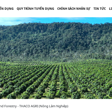
ỂN DỤNG
QUY TRÌNH TUYỂN DỤNG
CHÍNH SÁCH NHÂN SỰ
TIN TỨC
L
 and Forestry - THACO AGRI (Nông Lâm Nghiệp)