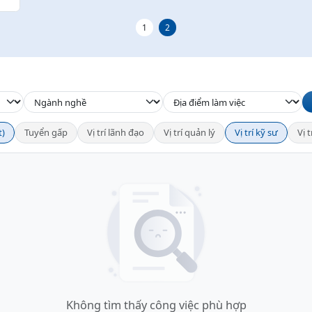
1
2
t)
Tuyển gấp
Vị trí lãnh đạo
Vị trí quản lý
Vị trí kỹ sư
Vị 
Không tìm thấy công việc phù hợp