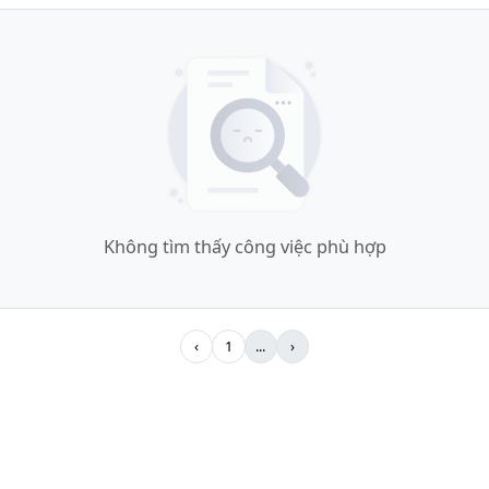
Không tìm thấy công việc phù hợp
‹
1
...
›