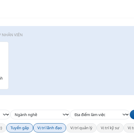
/ NHÂN VIÊN
nh
t)
Tuyển gấp
Vị trí lãnh đạo
Vị trí quản lý
Vị trí kỹ sư
Vị 