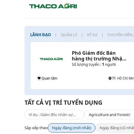
LÃNH ĐẠO
QUẢN LÝ
KỸ SƯ
CHUYÊN VIÊN 
Phó Giám đốc Bán 
hàng thị trường Nhật 
Bản
Số lượng tuyển :
1
người
Quan tâm
TP. Hồ Chí Mi
TẤT CẢ VỊ TRÍ TUYỂN DỤNG
Sắp xếp theo
Ngày đăng (mới nhất)
Ngày đăng (cũ nhấ