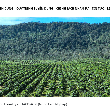
ỂN DỤNG
QUY TRÌNH TUYỂN DỤNG
CHÍNH SÁCH NHÂN SỰ
TIN TỨC
L
 and Forestry - THACO AGRI (Nông Lâm Nghiệp)