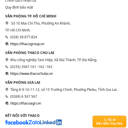
Chính sách nhân sự
Quy định bảo mật
VĂN PHÒNG TP. HỒ CHÍ MINH
Số 10 Mai Chí Thọ, Phường An Khánh,
TP. Hồ Chí Minh.
(028) 39.977.824
https://thacogroup.vn
VĂN PHÒNG THACO CHU LAI
Khu công nghiệp Tam Hiệp, Xã Núi Thành, TP. Đà Nẵng.
(0235) 3567.161 -162 -163
https://www.thacochulai.vn
VĂN PHÒNG GIA LAI
Tầng 8-9-10-11-12, số 15 Trường Chinh, Phường Pleiku, Tỉnh Gia Lai.
(0269) 6 567 567
https://thacoagri.vn
KẾT NỐI VỚI THACO
Tải về
Biểu Mẫu Ứng Viên