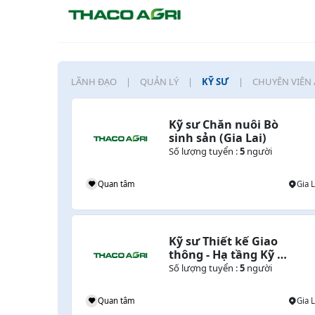
LÃNH ĐẠO
QUẢN LÝ
KỸ SƯ
CHUYÊN VIÊN 
Kỹ sư Chăn nuôi Bò 
sinh sản (Gia Lai)
o)
Số lượng tuyển :
5
người
Lào , Gia Lai , Campuchia
Quan tâm
Gia L
Kỹ sư Thiết kế Giao 
ông 
thông - Hạ tầng Kỹ 
thuật (Gia Lai)
Số lượng tuyển :
5
người
Gia Lai
Quan tâm
Gia L