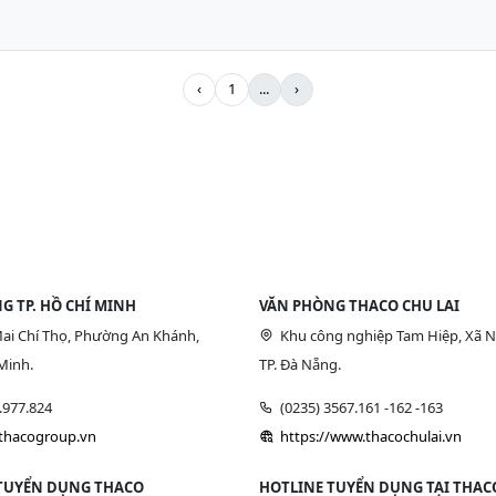
‹
1
...
›
G TP. HỒ CHÍ MINH
VĂN PHÒNG THACO CHU LAI
ai Chí Thọ, Phường An Khánh,
Khu công nghiệp Tam Hiệp, Xã N
Minh.
TP. Đà Nẵng.
9.977.824
(0235) 3567.161 -162 -163
/thacogroup.vn
https://www.thacochulai.vn
TUYỂN DỤNG THACO
HOTLINE TUYỂN DỤNG TẠI THACO