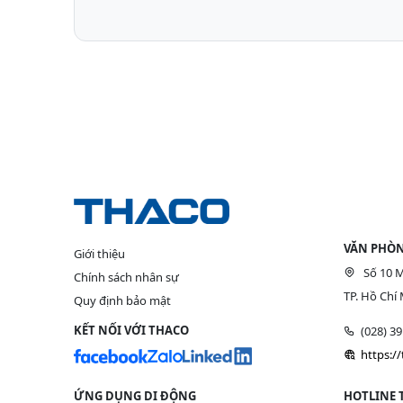
VĂN PHÒN
Giới thiệu
Số 10 M
Chính sách nhân sự
TP. Hồ Chí 
Quy định bảo mật
KẾT NỐI VỚI THACO
(028) 3
https:/
ỨNG DỤNG DI ĐỘNG
HOTLINE 