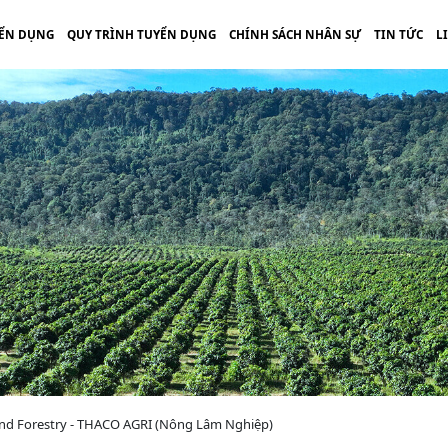
ỂN DỤNG
QUY TRÌNH TUYỂN DỤNG
CHÍNH SÁCH NHÂN SỰ
TIN TỨC
L
 and Forestry - THACO AGRI (Nông Lâm Nghiệp)