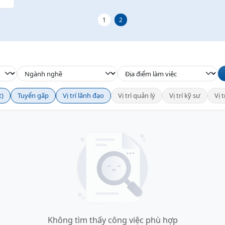
1
2
t)
Tuyển gấp
Vị trí lãnh đạo
Vị trí quản lý
Vị trí kỹ sư
Vị 
Không tìm thấy công việc phù hợp