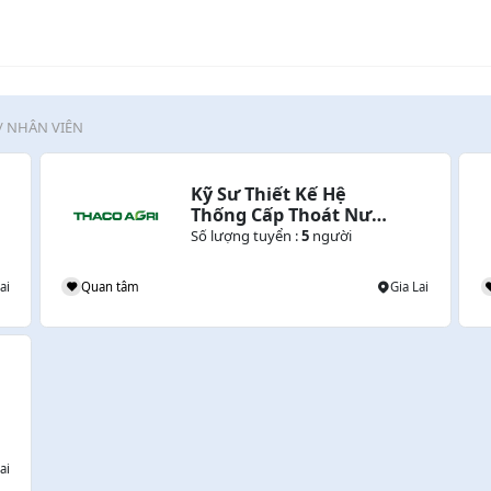
/ NHÂN VIÊN
Kỹ Sư Thiết Kế Hệ 
Thống Cấp Thoát Nước 
(Gia Lai)
Số lượng tuyển :
5
người
ai
Quan tâm
Gia Lai
ai