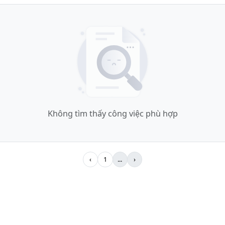
Không tìm thấy công việc phù hợp
‹
1
...
›