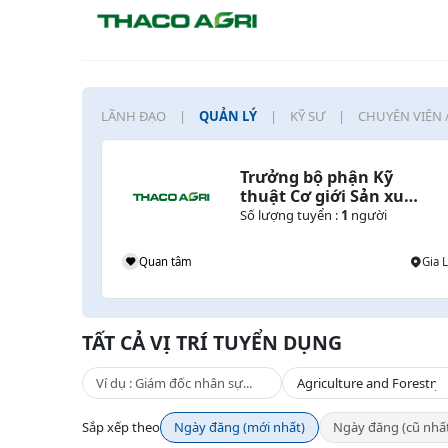
LÃNH ĐẠO
QUẢN LÝ
KỸ SƯ
CHUYÊN VIÊN 
Trưởng bộ phận Kỹ 
thuật Cơ giới Sản xuất 
Trồng trọt Lúa & Cây 
Số lượng tuyển :
1
người
lương thực
Quan tâm
Gia L
TẤT CẢ VỊ TRÍ TUYỂN DỤNG
Sắp xếp theo
Ngày đăng (mới nhất)
Ngày đăng (cũ nhấ