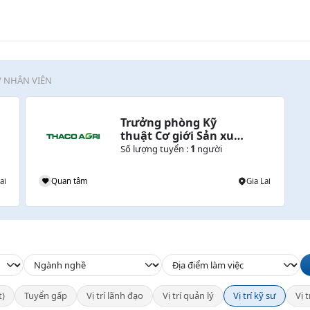
/ NHÂN VIÊN
Trưởng phòng Kỹ 
thuật Cơ giới Sản xuất 
Chăn nuôi
Số lượng tuyển :
1
người
ai
Quan tâm
Gia Lai
t)
Tuyển gấp
Vị trí lãnh đạo
Vị trí quản lý
Vị trí kỹ sư
Vị 