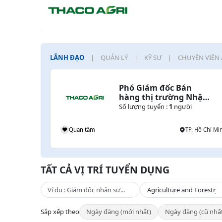
LÃNH ĐẠO
QUẢN LÝ
KỸ SƯ
CHUYÊN VIÊN 
Phó Giám đốc Bán 
hàng thị trường Nhật 
Bản
Số lượng tuyển :
1
người
Quan tâm
TP. Hồ Chí Mi
TẤT CẢ VỊ TRÍ TUYỂN DỤNG
Sắp xếp theo
Ngày đăng (mới nhất)
Ngày đăng (cũ nhấ