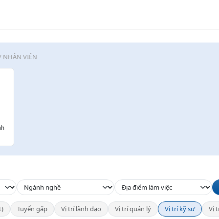
/ NHÂN VIÊN
nh
t)
Tuyển gấp
Vị trí lãnh đạo
Vị trí quản lý
Vị trí kỹ sư
Vị 