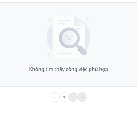
Không tìm thấy công việc phù hợp
‹
1
...
›