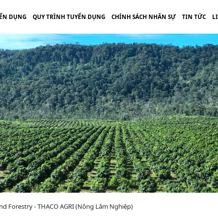
ỂN DỤNG
QUY TRÌNH TUYỂN DỤNG
CHÍNH SÁCH NHÂN SỰ
TIN TỨC
L
 and Forestry - THACO AGRI (Nông Lâm Nghiệp)