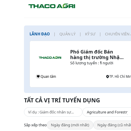
LÃNH ĐẠO
QUẢN LÝ
KỸ SƯ
CHUYÊN VIÊN 
Phó Giám đốc Bán 
hàng thị trường Nhật 
Bản
Số lượng tuyển :
1
người
Quan tâm
TP. Hồ Chí Mi
TẤT CẢ VỊ TRÍ TUYỂN DỤNG
Sắp xếp theo
Ngày đăng (mới nhất)
Ngày đăng (cũ nhấ