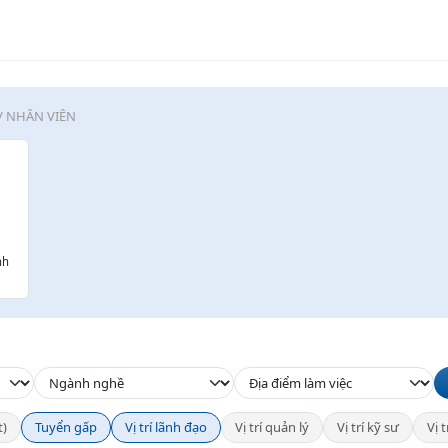
/ NHÂN VIÊN
nh
t)
Tuyển gấp
Vị trí lãnh đạo
Vị trí quản lý
Vị trí kỹ sư
Vị 