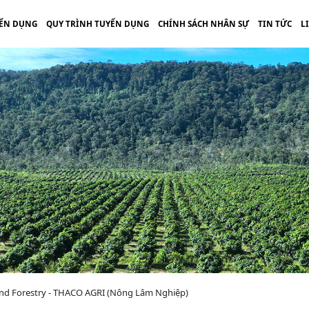
ỂN DỤNG
QUY TRÌNH TUYỂN DỤNG
CHÍNH SÁCH NHÂN SỰ
TIN TỨC
L
 and Forestry - THACO AGRI (Nông Lâm Nghiệp)