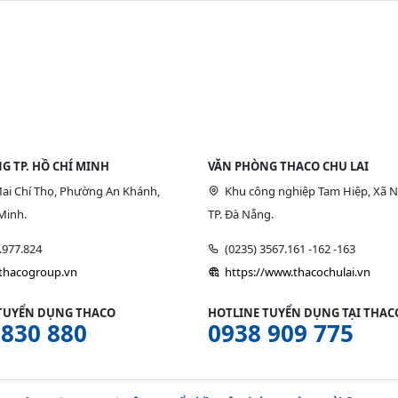
G TP. HỒ CHÍ MINH
VĂN PHÒNG THACO CHU LAI
ai Chí Thọ, Phường An Khánh,
Khu công nghiệp Tam Hiệp, Xã N
Minh.
TP. Đà Nẵng.
9.977.824
(0235) 3567.161 -162 -163
/thacogroup.vn
https://www.thacochulai.vn
TUYỂN DỤNG THACO
HOTLINE TUYỂN DỤNG TẠI THACO
 830 880
0938 909 775