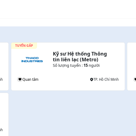
TUYỂN GẤP
Kỹ sư Hệ thống Thông 
tin liên lạc (Metro)
Số lượng tuyển :
15
người
nh
Quan tâm
TP. Hồ Chí Minh
nh