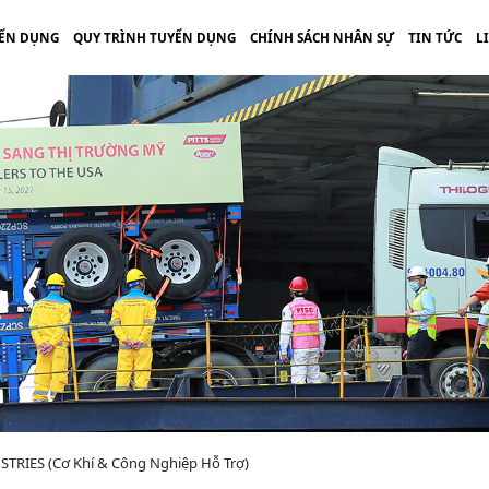
ỂN DỤNG
QUY TRÌNH TUYỂN DỤNG
CHÍNH SÁCH NHÂN SỰ
TIN TỨC
L
STRIES (Cơ Khí & Công Nghiệp Hỗ Trợ)