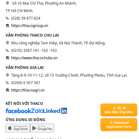
Số 10 Mai Chí Thọ, Phường An Khánh,
TP. Hồ Chí Minh.
(028) 39.977.824
https://thacogroup.vn
VĂN PHÒNG THACO CHU LAI
Khu công nghiệp Tam Hiệp, Xã Núi Thành, TP. Đà Nẵng.
(0235) 3567.161 -162 -163
https://www.thacochulai.vn
VĂN PHÒNG GIA LAI
Tầng 8-9-10-11-12, số 15 Trường Chinh, Phường Pleiku, Tỉnh Gia Lai.
(0269) 6 567 567
https://thacoagri.vn
KẾT NỐI VỚI THACO
Tải về
Biểu Mẫu Ứng Viên
ỨNG DỤNG DI ĐỘNG
Download
Application Form