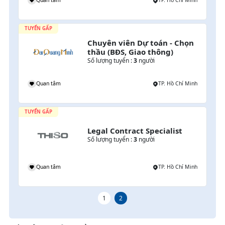
h
Quan tâm
TP. Hồ Chí Minh
TUYỂN GẤP
Chuyên viên Dự toán - Chọn 
thầu (BĐS, Giao thông)
Số lượng tuyển :
3
người
Quan tâm
TP. Hồ Chí Minh
TUYỂN GẤP
Legal Contract Specialist
Số lượng tuyển :
3
người
Quan tâm
TP. Hồ Chí Minh
1
2