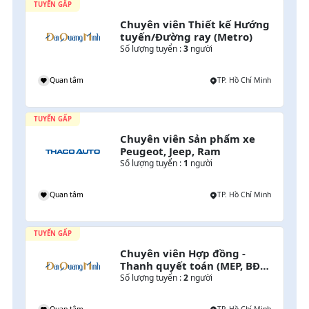
TUYỂN GẤP
Chuyên viên Thiết kế Hướng 
tuyến/Đường ray (Metro)
Số lượng tuyển :
3
người
h
Quan tâm
TP. Hồ Chí Minh
TUYỂN GẤP
Chuyên viên Sản phẩm xe 
Peugeot, Jeep, Ram
Số lượng tuyển :
1
người
h
Quan tâm
TP. Hồ Chí Minh
TUYỂN GẤP
 
Chuyên viên Hợp đồng - 
Thanh quyết toán (MEP, BĐS, 
Giao thông)
Số lượng tuyển :
2
người