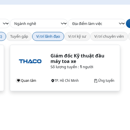
t)
Tuyển gấp
Vị trí lãnh đạo
Vị trí kỹ sư
Vị trí chuyên viên
Giám đốc Kỹ thuật đầu 
máy toa xe
Số lượng tuyển :
1
người
Quan tâm
TP. Hồ Chí Minh
Ứng tuyển