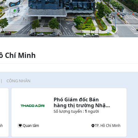
ồ Chí Minh
CÔNG NHÂN
Phó Giám đốc Bán 
hàng thị trường Nhật 
Bản
Số lượng tuyển :
1
người
nh
Quan tâm
TP. Hồ Chí Minh