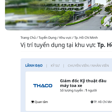
Trang Chủ / Tuyển Dụng / Khu vực / Tp. Hồ Chí Minh
Vị trí tuyển dụng tại khu vực
Tp. H
LÃNH ĐẠO
KỸ SƯ
CHUYÊN VIÊN / NHÂN VIÊN
Giám đốc Kỹ thuật đầu 
máy toa xe
Số lượng tuyển :
1
người
Quan tâm
TP. Hồ Chí Mi