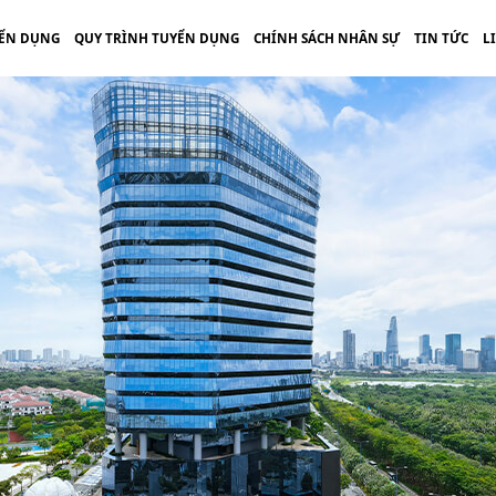
ỂN DỤNG
QUY TRÌNH TUYỂN DỤNG
CHÍNH SÁCH NHÂN SỰ
TIN TỨC
L