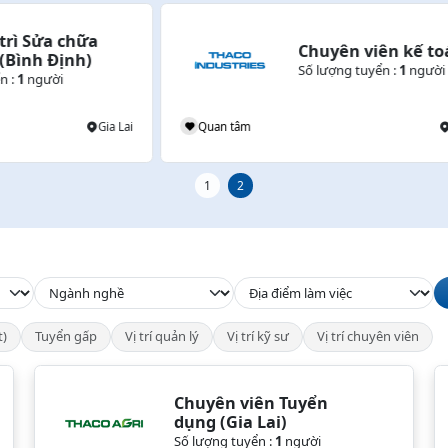
MỚI
Chuyên viên kế toán
Số lượng tuyển :
1
người
ai
Quan tâm
TP. Đà Nẵng
1
2
t)
Tuyển gấp
Vị trí quản lý
Vị trí kỹ sư
Vị trí chuyên viên
Chuyên viên Tuyển 
dụng (Gia Lai)
Số lượng tuyển :
1
người