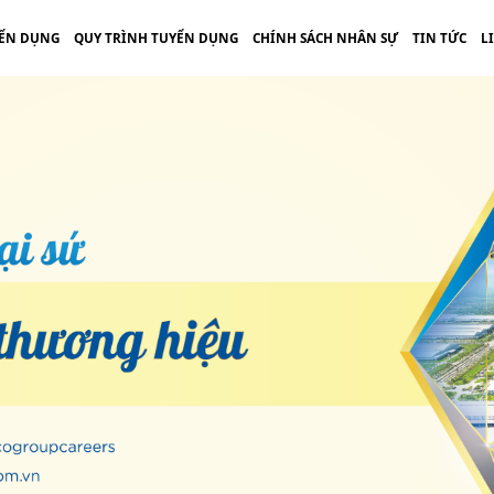
ỂN DỤNG
QUY TRÌNH TUYỂN DỤNG
CHÍNH SÁCH NHÂN SỰ
TIN TỨC
L