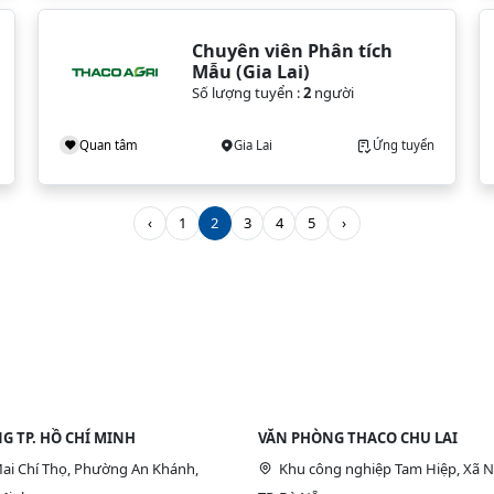
Chuyên viên Phân tích 
Mẫu (Gia Lai)
Số lượng tuyển :
2
người
Quan tâm
Gia Lai
Ứng tuyển
‹
1
2
3
4
5
›
G TP. HỒ CHÍ MINH
VĂN PHÒNG THACO CHU LAI
ai Chí Thọ, Phường An Khánh,
Khu công nghiệp Tam Hiệp, Xã N