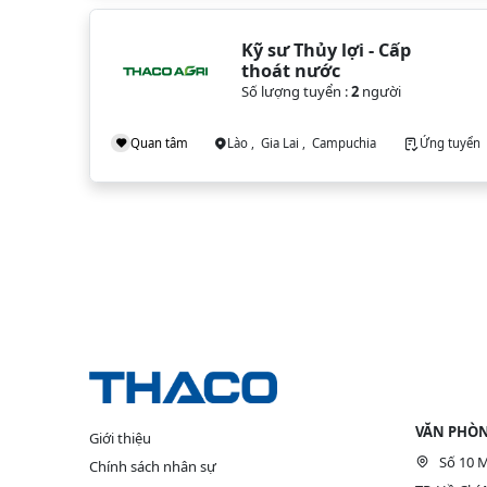
Kỹ sư Thủy lợi - Cấp 
thoát nước
Số lượng tuyển :
2
người
Quan tâm
Lào , Gia Lai , Campuchia
Ứng tuyển
VĂN PHÒN
Giới thiệu
Số 10 M
Chính sách nhân sự