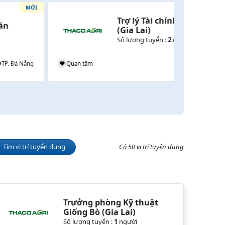
MỚI
Trợ lý Tài chính Dự án 
(Gia Lai)
Số lượng tuyển :
2
người
Quan tâm
Gia Lai
Tìm vị trí tuyển dụng
Có 50 vị trí tuyển dụng
Trưởng phòng Kỹ thuật 
Giống Bò (Gia Lai)
Số lượng tuyển :
1
người