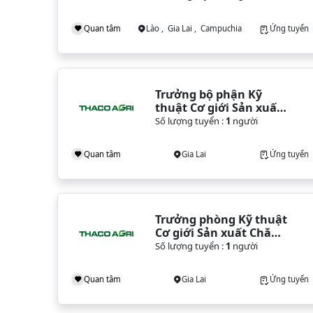
Quan tâm
Lào , Gia Lai , Campuchia
Ứng tuyển
Trưởng bộ phận Kỹ 
thuật Cơ giới Sản xuất 
Trồng trọt Lúa & Cây 
Số lượng tuyển :
1
người
lương thực
Quan tâm
Gia Lai
Ứng tuyển
Trưởng phòng Kỹ thuật 
Cơ giới Sản xuất Chăn 
nuôi
Số lượng tuyển :
1
người
Quan tâm
Gia Lai
Ứng tuyển