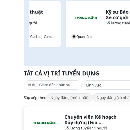
ật 
Kỹ sư Bảo trì Sửa chữa 
Xe cơ giới (Bình Định)
i
Số lượng tuyển :
1
người
Lào , Gia Lai , Campuchia
Quan tâm
Gia L
TẤT CẢ VỊ TRÍ TUYỂN DỤNG
Sắp xếp theo
Ngày đăng (mới nhất)
Ngày đăng (cũ nhấ
Chuyên viên Kế hoạch 
Xây dựng (Gia 
Lai/Campuchia/Lào)
Số lượng tuyển :
1
người