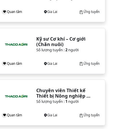
Quan tâm
Gia Lai
Ứng tuyển
Kỹ sư Cơ khí – Cơ giới 
(Chăn nuôi)
Số lượng tuyển :
2
người
Quan tâm
Gia Lai
Ứng tuyển
Chuyên viên Thiết kế 
Thiết bị Nông nghiệp 
(Gia Lai)
Số lượng tuyển :
1
người
Quan tâm
Gia Lai
Ứng tuyển