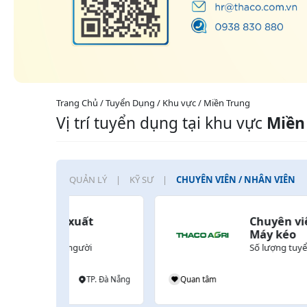
Trang Chủ / Tuyển Dụng / Khu vực / Miền Trung
Vị trí tuyển dụng tại khu vực
Miền
QUẢN LÝ
KỸ SƯ
CHUYÊN VIÊN / NHÂN VIÊN
t 
Chuyên viên Kỹ thuật 
Máy kéo
ời
Số lượng tuyển :
1
người
TP. Đà Nẵng
Quan tâm
Lào , Gia Lai , C