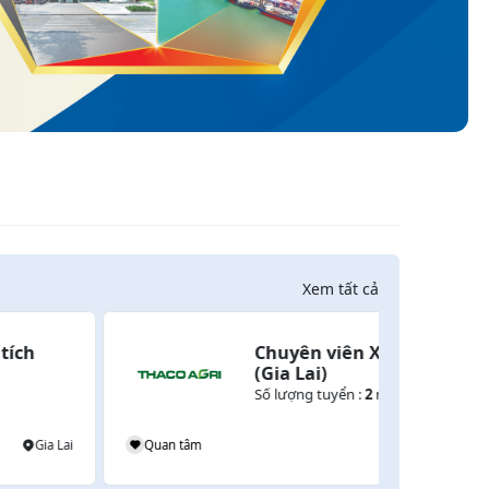
Xem tất cả
Chuyên viên Xử lý mẫu 
(Gia Lai)
Số lượng tuyển :
2
người
Quan tâm
Gia Lai