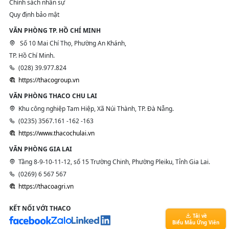
Chính sách nhân sự
Quy định bảo mật
VĂN PHÒNG TP. HỒ CHÍ MINH
Số 10 Mai Chí Thọ, Phường An Khánh,
TP. Hồ Chí Minh.
(028) 39.977.824
https://thacogroup.vn
VĂN PHÒNG THACO CHU LAI
Khu công nghiệp Tam Hiệp, Xã Núi Thành, TP. Đà Nẵng.
(0235) 3567.161 -162 -163
https://www.thacochulai.vn
VĂN PHÒNG GIA LAI
Tầng 8-9-10-11-12, số 15 Trường Chinh, Phường Pleiku, Tỉnh Gia Lai.
(0269) 6 567 567
https://thacoagri.vn
KẾT NỐI VỚI THACO
Tải về
Biểu Mẫu Ứng Viên