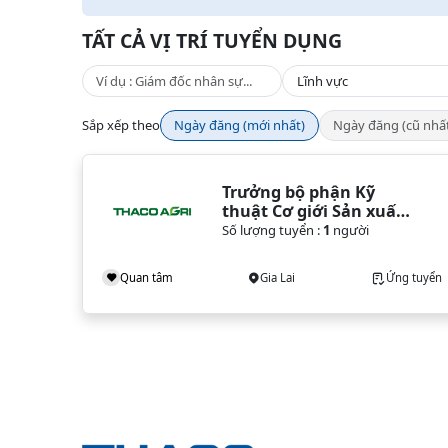
TẤT CẢ VỊ TRÍ TUYỂN DỤNG
Sắp xếp theo
Ngày đăng (mới nhất)
Ngày đăng (cũ nhấ
Trưởng bộ phận Kỹ 
thuật Cơ giới Sản xuất 
Trồng trọt Lúa & Cây 
Số lượng tuyển :
1
người
lương thực
Quan tâm
Gia Lai
Ứng tuyển