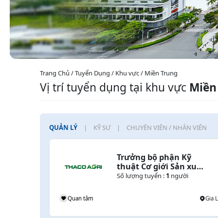
Trang Chủ / Tuyển Dụng / Khu vực / Miền Trung
Vị trí tuyển dụng tại khu vực
Miền
QUẢN LÝ
KỸ SƯ
CHUYÊN VIÊN / NHÂN VIÊN
Trưởng bộ phận Kỹ 
thuật Cơ giới Sản xuất 
Trồng trọt Lúa & Cây 
Số lượng tuyển :
1
người
lương thực
Quan tâm
Gia L