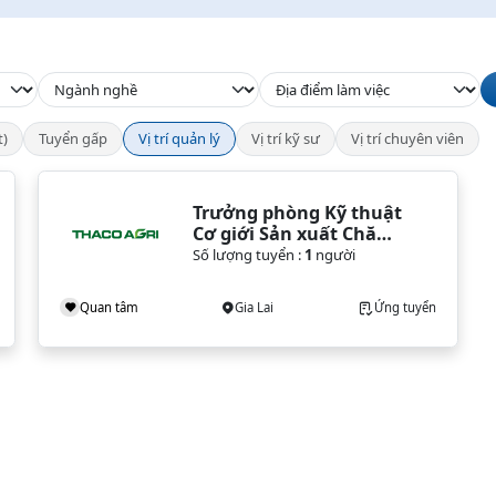
t)
Tuyển gấp
Vị trí quản lý
Vị trí kỹ sư
Vị trí chuyên viên
Trưởng phòng Kỹ thuật 
Cơ giới Sản xuất Chăn 
nuôi
Số lượng tuyển :
1
người
Quan tâm
Gia Lai
Ứng tuyển