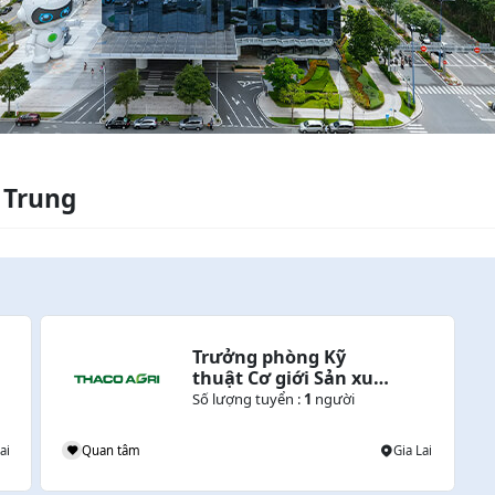
 Trung
Trưởng phòng Kỹ 
thuật Cơ giới Sản xuất 
Chăn nuôi
Số lượng tuyển :
1
người
ai
Quan tâm
Gia Lai