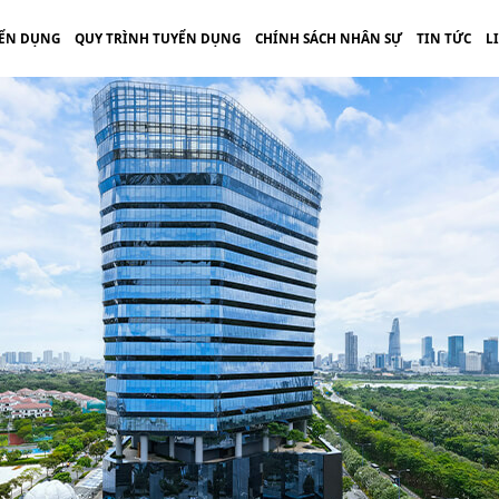
ỂN DỤNG
QUY TRÌNH TUYỂN DỤNG
CHÍNH SÁCH NHÂN SỰ
TIN TỨC
L