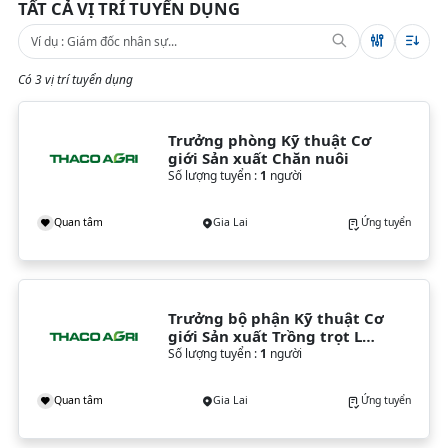
TẤT CẢ VỊ TRÍ TUYỂN DỤNG
Có 3 vị trí tuyển dụng
Trưởng phòng Kỹ thuật Cơ 
giới Sản xuất Chăn nuôi
Số lượng tuyển :
1
người
Quan tâm
Gia Lai
Ứng tuyển
Trưởng bộ phận Kỹ thuật Cơ 
giới Sản xuất Trồng trọt Lúa 
& Cây lương thực
Số lượng tuyển :
1
người
Quan tâm
Gia Lai
Ứng tuyển