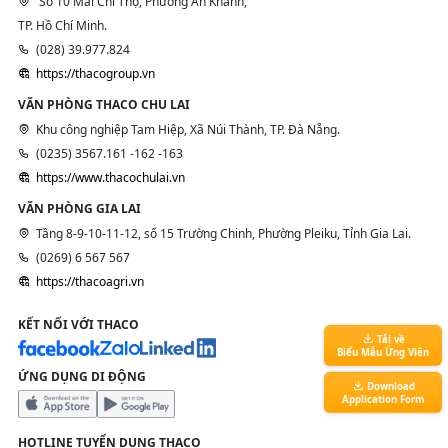
Số 10 Mai Chí Thọ, Phường An Khánh,
TP. Hồ Chí Minh.
(028) 39.977.824
https://thacogroup.vn
VĂN PHÒNG THACO CHU LAI
Khu công nghiệp Tam Hiệp, Xã Núi Thành, TP. Đà Nẵng.
(0235) 3567.161 -162 -163
https://www.thacochulai.vn
VĂN PHÒNG GIA LAI
Tầng 8-9-10-11-12, số 15 Trường Chinh, Phường Pleiku, Tỉnh Gia Lai.
(0269) 6 567 567
https://thacoagri.vn
KẾT NỐI VỚI THACO
Tải về
Biểu Mẫu Ứng Viên
ỨNG DỤNG DI ĐỘNG
Download
Application Form
HOTLINE TUYỂN DỤNG THACO