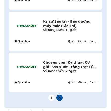
Quan tâm
Lào , Gia Lai , Campuchia
Kỹ sư Bảo trì - Bảo dưỡng 
máy móc (Gia Lai)
Số lượng tuyển :
5
người
i
Quan tâm
Lào , Gia Lai , Campuchia
Chuyên viên Kỹ thuật Cơ 
giới Sản xuất Trồng trọt Lúa 
& Cây Lương thực
Số lượng tuyển :
2
người
mpuchia
Quan tâm
Lào , Gia Lai , Campuchia
1
2