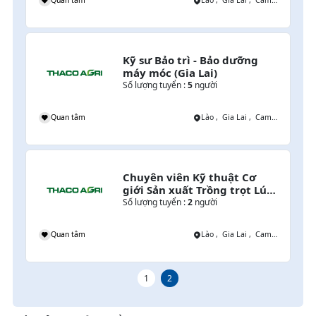
Quan tâm
Lào , Gia Lai , Campuchia
Kỹ sư Bảo trì - Bảo dưỡng 
máy móc (Gia Lai)
Số lượng tuyển :
5
người
i
Quan tâm
Lào , Gia Lai , Campuchia
Chuyên viên Kỹ thuật Cơ 
giới Sản xuất Trồng trọt Lúa 
& Cây Lương thực
Số lượng tuyển :
2
người
mpuchia
Quan tâm
Lào , Gia Lai , Campuchia
1
2