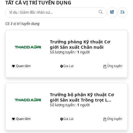
TẤT CẢ VỊ TRÍ TUYỂN DỤNG
Có 3 vị trí tuyển dụng
Trưởng phòng Kỹ thuật Cơ 
giới Sản xuất Chăn nuôi
Số lượng tuyển :
1
người
Quan tâm
Gia Lai
Ứng tuyển
Trưởng bộ phận Kỹ thuật Cơ 
giới Sản xuất Trồng trọt Lúa 
& Cây lương thực
Số lượng tuyển :
1
người
Quan tâm
Gia Lai
Ứng tuyển