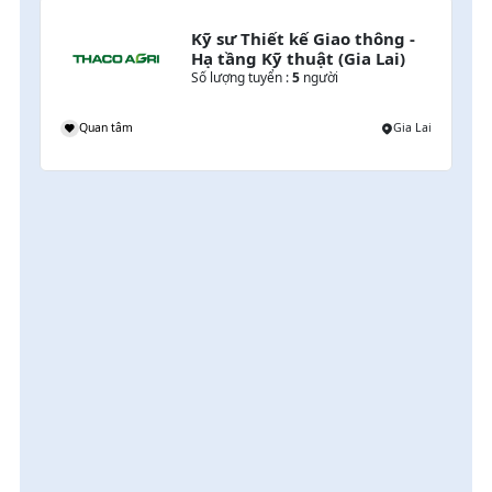
Kỹ sư Thiết kế Giao thông - 
Hạ tầng Kỹ thuật (Gia Lai)
Số lượng tuyển :
5
người
mpuchia
Quan tâm
Gia Lai
i
 