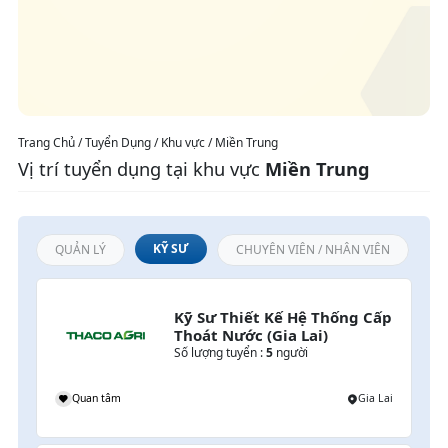
Trang Chủ / Tuyển Dụng / Khu vực / Miền Trung
Vị trí tuyển dụng tại khu vực
Miền Trung
KỸ SƯ
QUẢN LÝ
CHUYÊN VIÊN / NHÂN VIÊN
Kỹ Sư Thiết Kế Hệ Thống Cấp 
Thoát Nước (Gia Lai)
Số lượng tuyển :
5
người
i
Quan tâm
Gia Lai