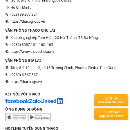
Số 10 Mai Chí Thọ, Phường An Khánh,
TP. Hồ Chí Minh.
(028) 39.977.824
https://thacogroup.vn
VĂN PHÒNG THACO CHU LAI
Khu công nghiệp Tam Hiệp, Xã Núi Thành, TP. Đà Nẵng.
(0235) 3567.161 -162 -163
https://www.thacochulai.vn
VĂN PHÒNG GIA LAI
Tầng 8-9-10-11-12, số 15 Trường Chinh, Phường Pleiku, Tỉnh Gia Lai.
(0269) 6 567 567
https://thacoagri.vn
KẾT NỐI VỚI THACO
Tải về
Biểu Mẫu Ứng Viên
ỨNG DỤNG DI ĐỘNG
Download
Application Form
HOTLINE TUYỂN DỤNG THACO