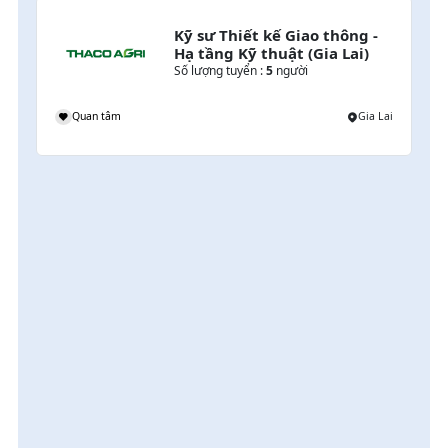
Kỹ sư Thiết kế Giao thông - 
Hạ tầng Kỹ thuật (Gia Lai)
Số lượng tuyển :
5
người
mpuchia
Quan tâm
Gia Lai
i
 