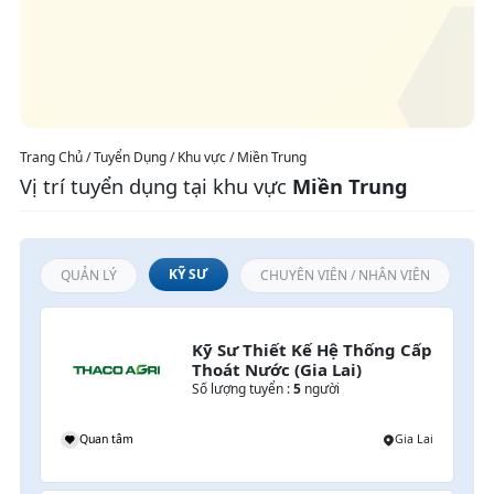
Trang Chủ / Tuyển Dụng / Khu vực / Miền Trung
Vị trí tuyển dụng tại khu vực
Miền Trung
KỸ SƯ
QUẢN LÝ
CHUYÊN VIÊN / NHÂN VIÊN
Kỹ Sư Thiết Kế Hệ Thống Cấp 
Thoát Nước (Gia Lai)
Số lượng tuyển :
5
người
i
Quan tâm
Gia Lai