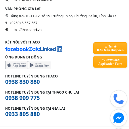
VĂN PHÒNG GIA LAI
Tầng 8-9-10-11-12, số 15 Trường Chinh, Phường Pleiku, Tỉnh Gia Lai.
(0269) 6 567 567
https://thacoagri.vn
KẾT NỐI VỚI THACO
Tải về
Biểu Mẫu Ứng Viên
ỨNG DỤNG DI ĐỘNG
Download
Application Form
HOTLINE TUYỂN DỤNG THACO
0938 830 880
HOTLINE TUYỂN DỤNG TẠI THACO CHU LAI
0938 909 775
HOTLINE TUYỂN DỤNG TẠI GIA LAI
0933 805 880