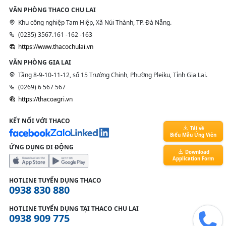
VĂN PHÒNG THACO CHU LAI
Khu công nghiệp Tam Hiệp, Xã Núi Thành, TP. Đà Nẵng.
(0235) 3567.161 -162 -163
https://www.thacochulai.vn
VĂN PHÒNG GIA LAI
Tầng 8-9-10-11-12, số 15 Trường Chinh, Phường Pleiku, Tỉnh Gia Lai.
(0269) 6 567 567
https://thacoagri.vn
KẾT NỐI VỚI THACO
Tải về
Biểu Mẫu Ứng Viên
ỨNG DỤNG DI ĐỘNG
Download
Application Form
HOTLINE TUYỂN DỤNG THACO
0938 830 880
HOTLINE TUYỂN DỤNG TẠI THACO CHU LAI
0938 909 775