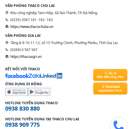
VĂN PHÒNG THACO CHU LAI
Khu công nghiệp Tam Hiệp, Xã Núi Thành, TP. Đà Nẵng.
(0235) 3567.161 -162 -163
https://www.thacochulai.vn
VĂN PHÒNG GIA LAI
Tầng 8-9-10-11-12, số 15 Trường Chinh, Phường Pleiku, Tỉnh Gia Lai.
(0269) 6 567 567
https://thacoagri.vn
KẾT NỐI VỚI THACO
Tải về
Biểu Mẫu Ứng Viên
ỨNG DỤNG DI ĐỘNG
Download
Application Form
HOTLINE TUYỂN DỤNG THACO
0938 830 880
HOTLINE TUYỂN DỤNG TẠI THACO CHU LAI
0938 909 775