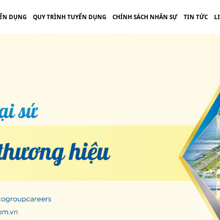
ỂN DỤNG
QUY TRÌNH TUYỂN DỤNG
CHÍNH SÁCH NHÂN SỰ
TIN TỨC
L